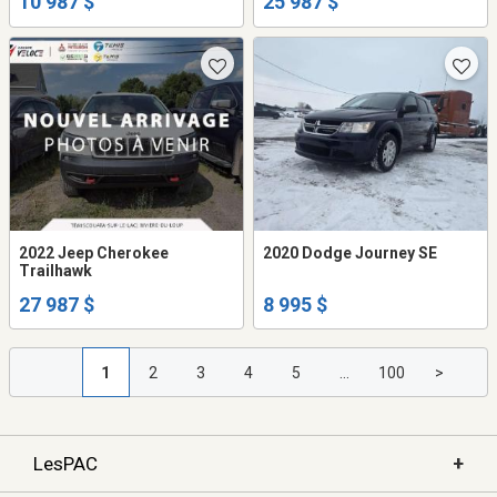
10 987 $
25 987 $
2022 Jeep Cherokee
2020 Dodge Journey SE
Trailhawk
27 987 $
8 995 $
1
2
3
4
5
...
100
>
+
LesPAC