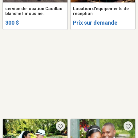
service de location Cadillac
Location d'équipements de
blanche limousine
réception
convertible decapotable
300 $
Prix sur demande
antique vintage mariage
video ou film