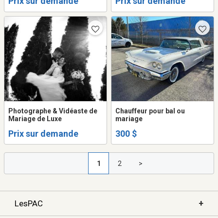
Prix sur demande
Prix sur demande
wedding.
Photographe & Vidéaste de
Chauffeur pour bal ou
Mariage de Luxe
mariage
Prix sur demande
300 $
1
2
>
+
LesPAC