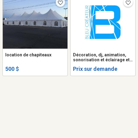
location de chapiteaux
Décoration, dj, animation,
sonorisation et éclairage et
plus pour mariages,
500 $
Prix sur demande
corporatifs, bals, etc