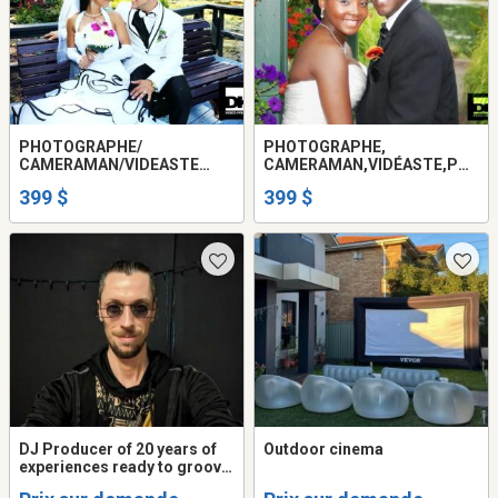
PHOTOGRAPHE/
PHOTOGRAPHE,
CAMERAMAN/VIDEASTE
CAMERAMAN,VIDÉASTE,PH
POUR MARIAGE ET
OTOGRAPHIE, POUR
399 $
399 $
MONTAGE VIDÉO/PUB ET
MARIAGE ET AUTRE SERVICE
AUTRE SERVICE 399$
DE VIDÉO 399$
DJ Producer of 20 years of
Outdoor cinema
experiences ready to groove
your Club, Event, Party,