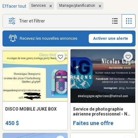
Services
Mariage/planification
Effacer tout
Trier et Filtrer
Recevez les nouvelles annonces
Activer une alerte
DISCO MOBILE JUKE BOX
Service de photographie
aérienne professionnel - NG
Horizons
450 $
Faites une offre