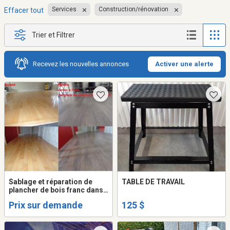
Services
Construction/rénovation
Effacer tout
Trier et Filtrer
Recevez les nouvelles annonces
Activer une alerte
Sablage et réparation de
TABLE DE TRAVAIL
plancher de bois franc dans
secteur de matane, amqui,
Prix sur demande
125 $
rimouski, Ste-anne-des-
monts