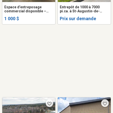
Espace d’entreposage
Entrepôt de 1000 à 7000
commercial disponible –
pi.ca. à St-Augustin-de-
Beauce
Desmaures , disponible
1 000 $
Prix sur demande
immédiatement pour
location mensuelle court
terme ou long terme