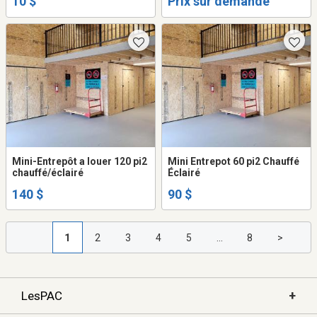
10 $
Prix sur demande
Mini-Entrepôt a louer 120 pi2
Mini Entrepot 60 pi2 Chauffé
chauffé/éclairé
Éclairé
140 $
90 $
1
2
3
4
5
...
8
>
+
LesPAC