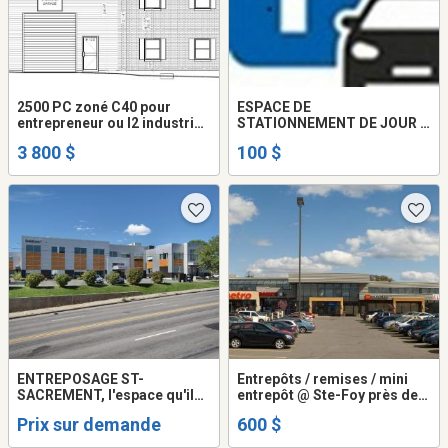
2500 PC zoné C40 pour
ESPACE DE
entrepreneur ou I2 industrie
STATIONNEMENT DE JOUR À
artisanale
LOUER. 100$ PAR MOIS
3 800 $
100 $
SEULEMENT.
ENTREPOSAGE ST-
Entrepôts / remises / mini
SACREMENT, l'espace qu'il
entrepôt @ Ste-Foy près des
vous faut !
Ponts
Prix sur demande
600 $