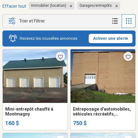
Immobilier (location)
Garages/entrepôts
Effacer tout
Trier et Filtrer
Recevez les nouvelles annonces
Activer une alerte
Mini-entrepôt chauffé à
Entreposage d'automobiles,
Montmagny
véhicules récréatifs,
roulottes, tentes-roulottes
160 $
750 $
et motos.