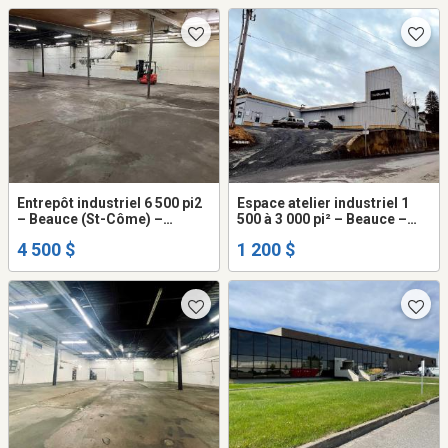
Entrepôt industriel 6 500 pi2
Espace atelier industriel 1
– Beauce (St-Côme) –
500 à 3 000 pi² – Beauce –
disponible maintenant - 0,91
loyer abordable
4 500 $
1 200 $
$/pi²/mois