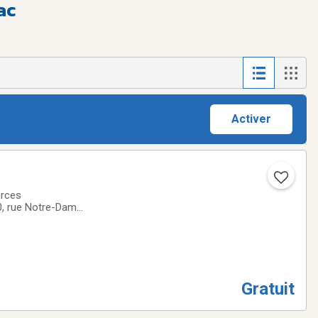
ac
Activer
urces
80, rue Notre-Dame
cturé, sécurisant
Gratuit