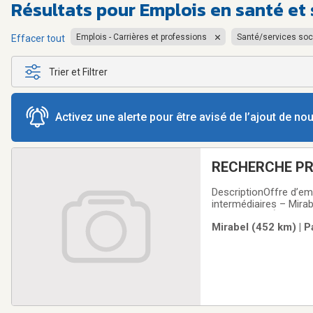
Résultats pour
Emplois en santé et
Emplois - Carrières et professions
Santé/services soc
Effacer tout
Trier et Filtrer
Activez une alerte pour être avisé de l’ajout de n
RECHERCHE PR
DescriptionOffre d’em
intermédiaires – Mirab
Est, MontréalÀ propos
Mirabel (452 km) | P
et humain à une clien