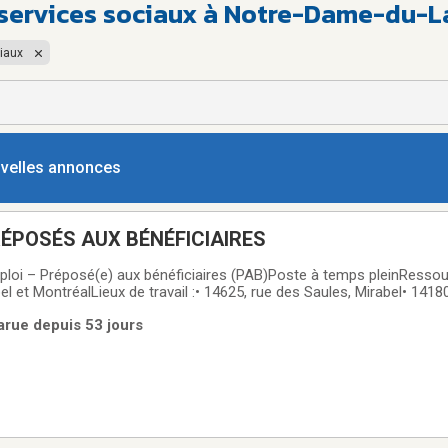
 services sociaux à Notre-Dame-du-L
iaux
ouvelles annonces
ÉPOSÉS AUX BÉNÉFICIAIRES
ploi – Préposé(e) aux bénéficiaires (PAB)Poste à temps pleinResso
el et MontréalLieux de travail :• 14625, rue des Saules, Mirabel• 141
 de nousNos ressources intermédiaires offrent un milieu de vie stru
arue depuis 53 jours
tèle présentant des