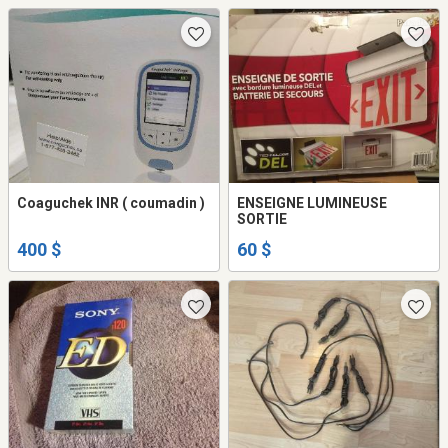
Coaguchek INR ( coumadin )
ENSEIGNE LUMINEUSE
SORTIE
400 $
60 $