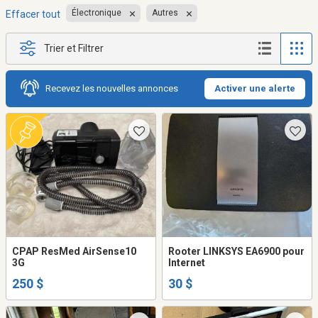
Électronique
Autres
Effacer tout
Trier et Filtrer
Recevez les nouvelles annonces
Activer une alerte
CPAP ResMed AirSense10
Rooter LINKSYS EA6900 pour
3G
Internet
250 $
30 $