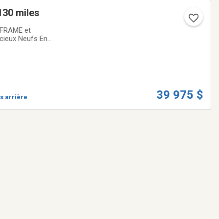
NUMBER 45130 miles
 FRAME et
cieux Neufs En
R ACHETEUR
39 975 $
s arrière