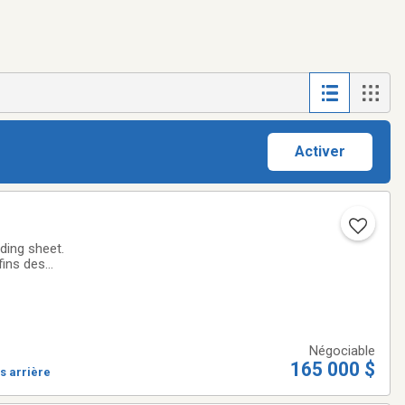
Activer
ding sheet.
fins des
u a été acheté
Négociable
165 000 $
s arrière