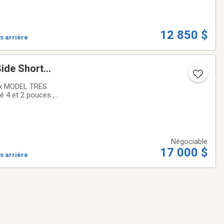
12 850 $
s arrière
ide Short
sc
Négociable
17 000 $
s arrière