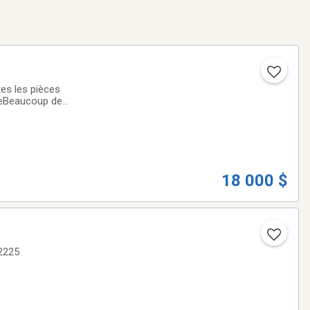
ineBeaucoup de
18 000 $
38 531-2225