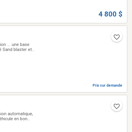
4 800 $
on .... une base
é Sand blaster et
smission 3 vitesse
Prix sur demande
sion automatique,
 Véhicule en bon
ine en bon état.