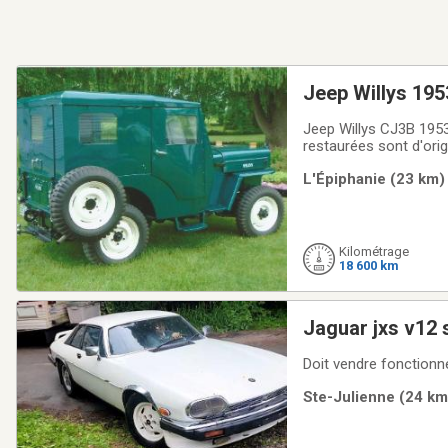
Jeep Willys 195
Jeep Willys CJ3B 19534 cylindres 75 HP 6 voltsLe moteur a été refait en 2000Presque toutes les pièces
restaurées sont d'ori
livres et photos en d
L'Épiphanie (23 km) 
Kilométrage
18 600 km
Ste-Julienne (24 km)