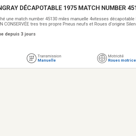
CORVETTE STINGRAY DÉCAPOTABLE 1975 MATCH 
rché une match number 45130 miles manuelle 4vitesses décapotable
CONSERVÉE tres tres propre Pneus neufs et Roues d'origine Silen
s bien entretenu POUR CONNESSEUR OU COLLECTIONNEUR (svp) POU
ue depuis 3 jours
Transmission
Motricité
Manuelle
Roues motrice