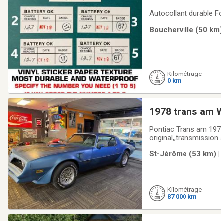
Autocollant durable F
Boucherville (50 km)
Kilométrage
0 km
1978 trans am 
Pontiac Trans am 1978
original,,transmission
neufs,,aucune rouille,,
St-Jérôme (53 km) |
trans am 1978 W72 a
Kilométrage
87 000 km