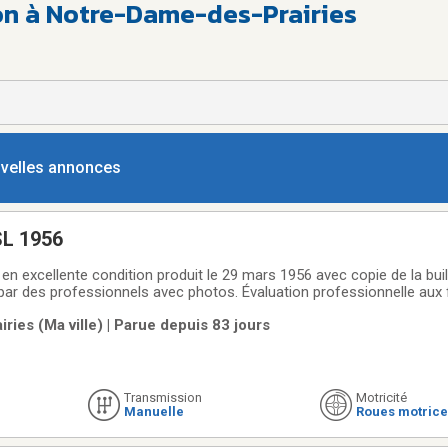
ion à Notre-Dame-des-Prairies
ouvelles annonces
SL 1956
en excellente condition produit le 29 mars 1956 avec copie de la buil
par des professionnels avec photos. Évaluation professionnelle aux 
.00. Plus de $ 100,000 US en factures de restauration. Ce petit bijo
ies (Ma ville) | Parue depuis 83 jours
légance aux USA en 2017
Transmission
Motricité
Manuelle
Roues motrice