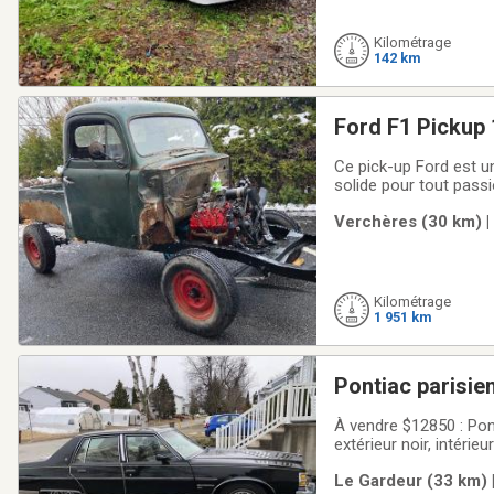
Kilométrage
142 km
Ford F1 Pickup
Ce pick-up Ford est un 
solide pour tout passi
peinturer noir . Son s
Verchères (30 km) |
a colonnes .
Kilométrage
1 951 km
Pontiac parisi
À vendre $12850 : Po
extérieur noir, intérie
état pour l’âge. Peu ou
Le Gardeur (33 km) 
Intérieur complet et