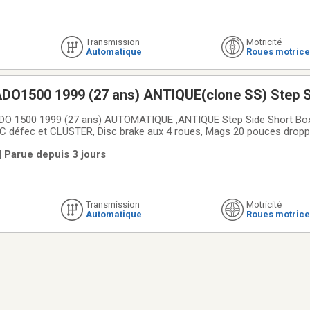
Transmission
Motricité
Automatique
Roues motrice
O1500 1999 (27 ans) ANTIQUE(clone SS) Step S
 RARE 2X4 V-8 4.8L A/C défec ,Automatique di
ATIQUE ,ANTIQUE Step Side Short Box MODEL TRES
ouces droppé 4 et 2 pouces ,
| Parue depuis 3 jours
GE) A REPENTIGNY
Transmission
Motricité
Automatique
Roues motrice