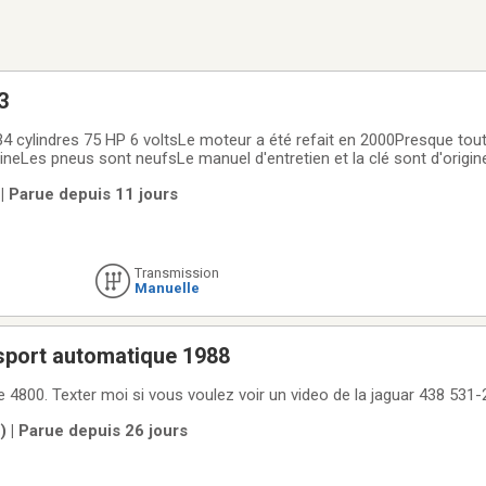
3
gineLes pneus sont neufsLe manuel d'entretien et la clé sont d'orig
ocumentation.Prix demandé $24,000.00
| Parue depuis 11 jours
Transmission
Manuelle
Jaguar jxs v12 sport automatique 1988
Doit vendre fonctionne 4800. Texter moi si vous voulez voir un video de la jaguar 4
 | Parue depuis 26 jours