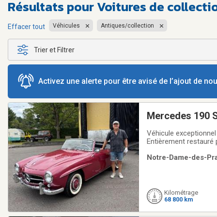
Résultats pour
Voitures de collect
Véhicules
Antiques/collection
Effacer tout
Trier et Filtrer
Activez une alerte pour être avisé de l’ajout de n
Mercedes 190 
Véhicule exceptionnel 
Entièrement restauré 
assurances à $ 215,000
Notre-Dame-des-Prair
dans un Concours d’é
Kilométrage
68 800 km