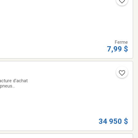
Ferme
7,99 $
acture d'achat
,,pneus
condition,,vrai
34 950 $