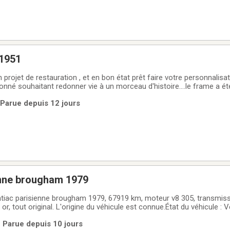
 1951
projet de restauration , et en bon état prêt faire votre personnalisati
onné souhaitant redonner vie à un morceau d'histoire....le frame a ét
tyle spécial avec sa belle grille emblématique et son moteur V8, tran
 Parue depuis 12 jours
enne brougham 1979
ntiac parisienne brougham 1979, 67919 km, moteur v8 305, transmis
ur or, tout original. L'origine du véhicule est connue.État du véhicule :
 pas de rouille sur la carrosserie ou sous le véhicule. Peinture d'orig
| Parue depuis 10 jours