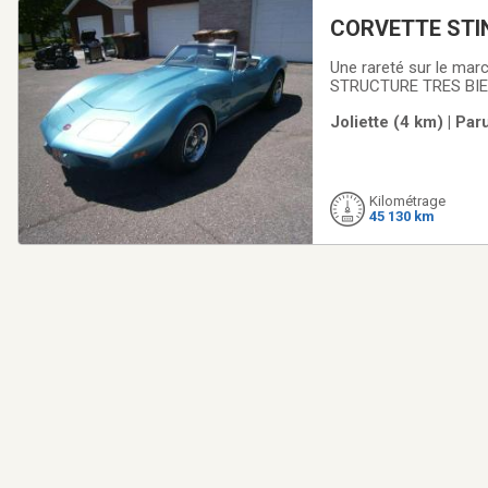
Une rareté sur le ma
STRUCTURE TRES BIEN 
Stainless Steel tre
Joliette (4 km) | Par
SÉRIEUX Merci
Kilométrage
45 130 km