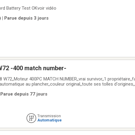
ord Battery Test OKvoir vidéo
 | Parue depuis 3 jours
W72 -400 match number-
 W72,,Moteur 400PC MATCH NUMBER,,vrai survivor,,1 propriétaire,,f
 automatique au plancher,,couleur original,,toute ses tolles d'origines
frame et plancher original impeccable,,interieur original en excellente 
 Parue depuis 77 jours
vec moteur 400pc
Transmission
Automatique