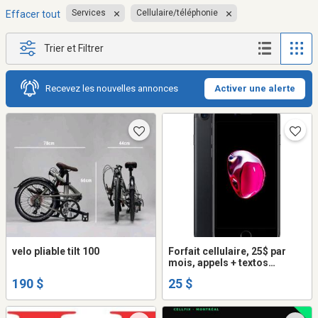
Services
Cellulaire/téléphonie
Effacer tout
Trier et Filtrer
Recevez les nouvelles annonces
Activer une alerte
velo pliable tilt 100
Forfait cellulaire, 25$ par
mois, appels + textos
illimités + internet
190 $
25 $