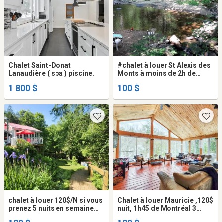
Chalet Saint-Donat
#chalet à louer St Alexis des
Lanaudière ( spa ) piscine.
Monts à moins de 2h de
Montréal 3 chambres,
1 800 $
100 $
directement sur la rivière
chalet à louer 120$/N si vous
Chalet à louer Mauricie ,120$
prenez 5 nuits en semaine
nuit, 1h45 de Montréal 3
St-Alexis-des-Monts.
chambres, chalet bord de