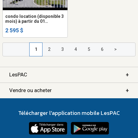
condo location (disponible 3
mois) à partir du 01
septembre au 29 novembre
2 595 $
2026 (location temporaire
uniquement)
1
2
3
4
5
6
>
+
LesPAC
+
Vendre ou acheter
Télécharger l'application mobile LesPAC