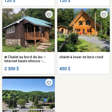
120 $
120 $
Location de vacances
l'eau
❄️ Chalet au bord du lac –
chalet à louer en bois rond
Internet haute vitesse –
Foyer – Ski à moins de 10
2 300 $
450 $
min – Hiver 2026-2027