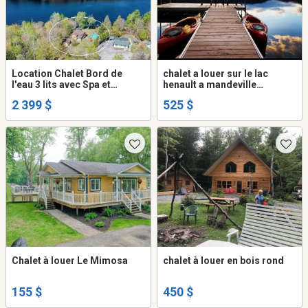
Location Chalet Bord de
chalet a louer sur le lac
l'eau 3 lits avec Spa et
henault a mandeville
Piscine (4 lits hors hiver),
lanaudiere
2 399 $
525 $
Chalet à louer Le Mimosa
chalet à louer en bois rond
155 $
450 $