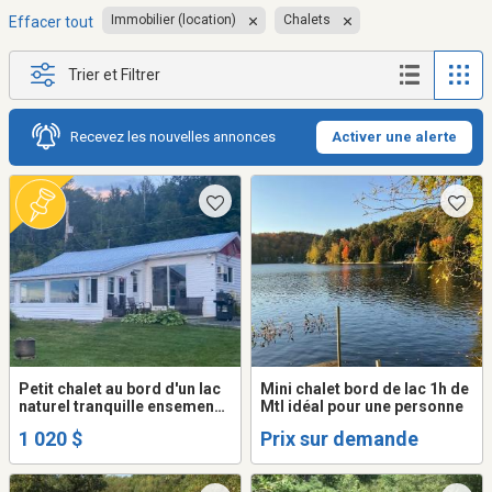
Immobilier (location)
Chalets
Effacer tout
Trier et Filtrer
Recevez les nouvelles annonces
Activer une alerte
Petit chalet au bord d'un lac
Mini chalet bord de lac 1h de
naturel tranquille ensemencé
Mtl idéal pour une personne
de truites
1 020 $
Prix sur demande