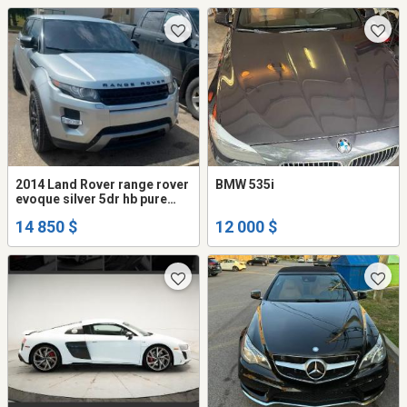
2014 Land Rover range rover
BMW 535i
evoque silver 5dr hb pure
plus navi panoroof
14 850 $
12 000 $