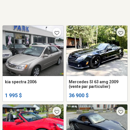
kia spectra 2006
Mercedes Sl 63 amg 2009
(vente par particulier)
1 995 $
36 900 $