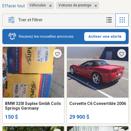
Véhicules
Voitures de prestige
Effacer tout
Trier et Filtrer
Recevez les nouvelles annonces
Activer une alerte
BMW 320I Suplex Gmbh Coils
Corvette C6 Convertible 2006
Springs Germany
150 $
29 900 $