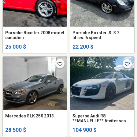
Porsche Boxster 2008 model
Porsche Boxster. S. 3.2
canadien
litres. 6 speed
25 000 $
22 200 $
Mercedes SLK 250 2013
Superbe Audi R8
**MANUELLE** 6-vitesses
(gated) 2012 V8 4.2L Coupe
28 500 $
104 900 $