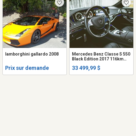
lamborghini gallardo 2008
Mercedes Benz Classe S 550
Black Edition 2017 116km
garantie novembre 2028,
Prix sur demande
33 499,99 $
fully equiped, sun roof moon
roof et plus