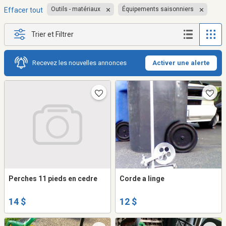
Outils - matériaux
Équipements saisonniers
Effacer tout
Trier et Filtrer
Recevez les nouvelles annonces
Activer une alerte
Perches 11 pieds en cedre
Corde a linge
14 $
12 $