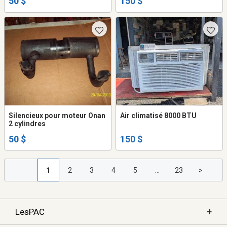
50 $
150 $
Silencieux pour moteur Onan
Air climatisé 8000 BTU
2 cylindres
50 $
150 $
1
2
3
4
5
...
23
>
+
LesPAC