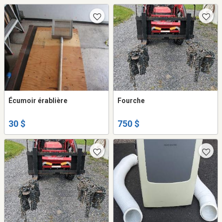
Écumoir érablière
Fourche
30 $
750 $