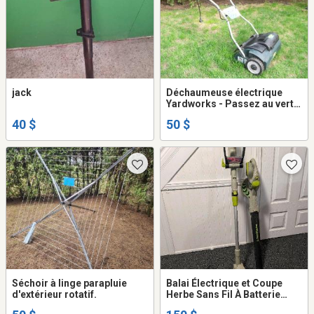
jack
Déchaumeuse électrique
Yardworks - Passez au vert
et abandonnez l'essence.
40 $
50 $
Séchoir à linge parapluie
Balai Électrique et Coupe
d'extérieur rotatif.
Herbe Sans Fil À Batterie
Lithium-Ion 18 V