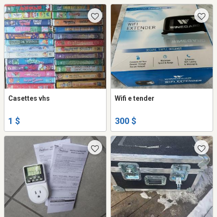
Casettes vhs
Wifi e tender
1 $
300 $