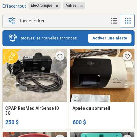
Électronique
Autres
Effacer tout
Trier et Filtrer
Recevez les nouvelles annonces
Activer une alerte
CPAP ResMed AirSense10
Apnée du sommeil
3G
250 $
600 $