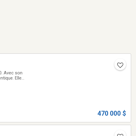
20. Avec son
ntique. Elle
n garage détaché
470 000 $