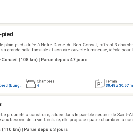
-pied
e plain-pied située à Notre-Dame-du-Bon-Conseil, offrant 3 chambr
sa grande salle familiale et son aire ouverte lumineuse, idéale pour l
le
onseil (108 km) | Parue depuis 47 jours
acile
Chambres
Terrain
pied (bungal
4
30.48 x 30.57 
s
be propriété à construire, située dans le paisible secteur de Saint-
aux besoins de la vie familiale, elle propose quatre chambres à couc
u'une salle d'eau. Vous profiterez également d'un garage détaché 24 
 (110 km) | Parue depuis 3 jours
ur