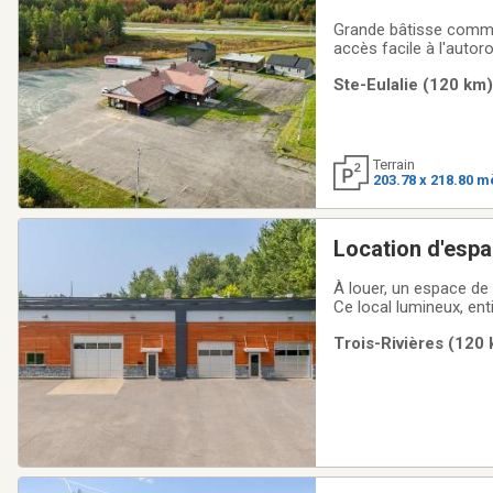
Grande bâtisse commerc
accès facile à l'autor
58 x 28 pieds et 8 es
Ste-Eulalie (120 km)
une luminosité abond
Terrain
203.78 x 218.80 m
Location d'esp
À louer, un espace de 
Ce local lumineux, en
comprenant un vaste e
Trois-Rivières (120 
l'arrière vient complét