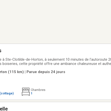
s
ée à Ste-Clotilde-de-Horton, à seulement 10 minutes de l'autoroute 
es boiseries, cette propriété offre une ambiance chaleureuse et authe
bains, un garage double intégré pour plus de commodité, ainsi qu'u
rton (115 km) | Parue depuis 24 jours
tés supplémentaires
Chambres
(cottage)
1
elle