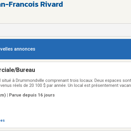
n-Francois Rivard
ouvelles annonces
ciale/Bureau
situé à Drummondville comprenant trois locaux. Deux espaces sont
evenus réels de 20 100 $ par année. Un local est présentement vacant
 projet, offrant un potentiel de revenus annuels pouvant atteindre 32 1
m) | Parue depuis 16 jours
nvestisseur ou un
res