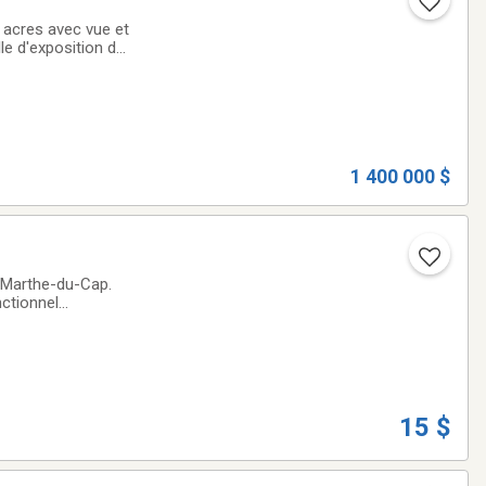
8 acres avec vue et
le d'exposition de
 permet d'avoir
1 400 000 $
e-Marthe-du-Cap.
ctionnel
nde terrasse à
15 $