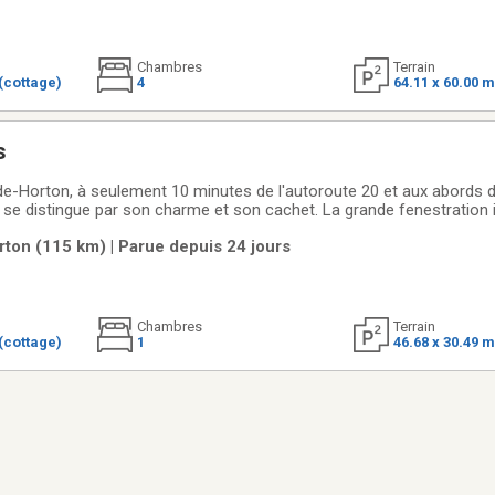
Chambres
Terrain
(cottage)
4
64.11 x 60.00 
s
de-Horton, à seulement 10 minutes de l'autoroute 20 et aux abords de 
e se distingue par son charme et son cachet. La grande fenestration 
relle, mettant en valeur les boiseries qui ajoutent chaleur et caractèr
rton (115 km) | Parue depuis 24 jours
 étage
Chambres
Terrain
(cottage)
1
46.68 x 30.49 