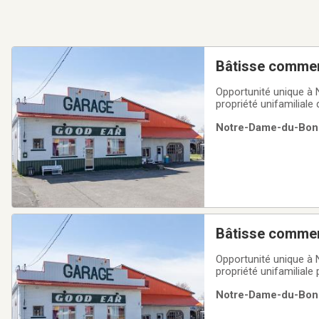
Bâtisse commer
Opportunité unique à
propriété unifamilial
accompagné d'un abri p
Notre-Dame-du-Bon-C
seulement trois minute
Bâtisse commer
Opportunité unique à
propriété unifamiliale
jusqu'à neuf voitures.
Notre-Dame-du-Bon-C
cet emplacement offre 