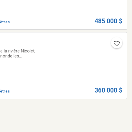
485 000 $
mètres
la rivière Nicolet,
inonde les
e à l'intérieur.
360 000 $
mètres