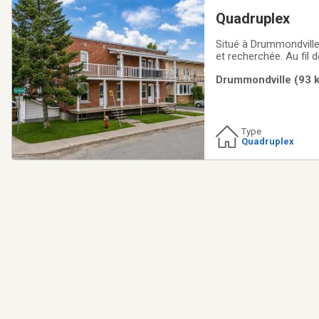
Quadruplex
Situé à Drummondville
et recherchée. Au fil
2021-2022, incluant d
Drummondville (93 k
remplacement progres
Type
Quadruplex