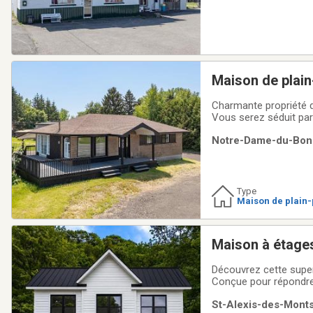
Maison de plain
Charmante propriété d
Vous serez séduit par 
jours et pour recevoir. Idéalement positionnée sur la route 122, à seulement 3 minutes de l'autoroute 20, el
Notre-Dame-du-Bon-C
bénéficie d'un accès f
Type
Maison de plain-
ow)
Maison à étage
Découvrez cette super
Conçue pour répondre 
bain complète ainsi q
St-Alexis-des-Monts
terrain intime, idéal po