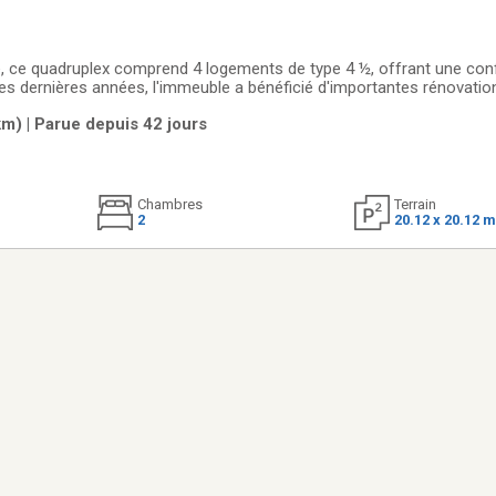
, ce quadruplex comprend 4 logements de type 4 ½, offrant une conf
 des dernières années, l'immeuble a bénéficié d'importantes rénovat
es rénovations complètes de plusieurs logements, la réfection des b
m) | Parue depuis 42 jours
sif des portes et
Chambres
Terrain
2
20.12 x 20.12 