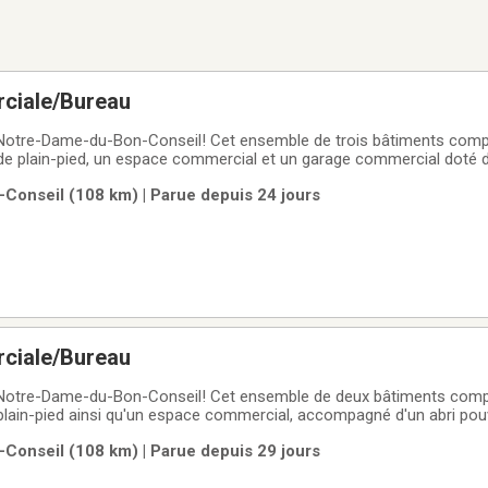
ciale/Bureau
 Notre-Dame-du-Bon-Conseil! Cet ensemble de trois bâtiments com
e de plain-pied, un espace commercial et un garage commercial doté d
ouvant accueillir jusqu'à neuf voitures. Stratégiquement situé sur l
onseil (108 km) | Parue depuis 24 jours
s de l'autoroute 20, cet
ciale/Bureau
 Notre-Dame-du-Bon-Conseil! Cet ensemble de deux bâtiments com
 plain-pied ainsi qu'un espace commercial, accompagné d'un abri pouv
 Stratégiquement situé sur la route 122, à seulement trois minutes de
onseil (108 km) | Parue depuis 29 jours
une visibilité et un