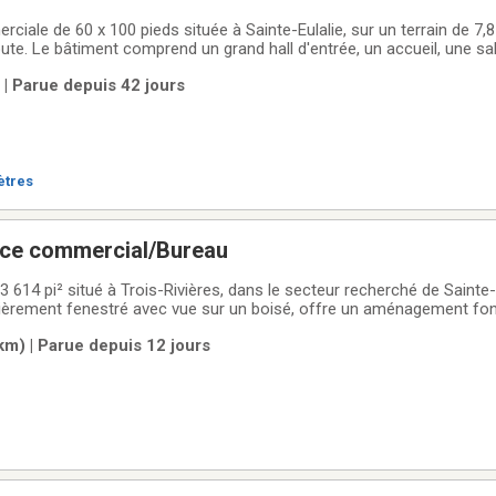
iale de 60 x 100 pieds située à Sainte-Eulalie, sur un terrain de 7,
oute. Le bâtiment comprend un grand hall d'entrée, un accueil, une sal
paces bureaux. L'immeuble comprend un mur entièrement vitré, ce qui
 | Parue depuis 42 jours
ante
ètres
ace commercial/Bureau
3 614 pi² situé à Trois-Rivières, dans le secteur recherché de Saint
tièrement fenestré avec vue sur un boisé, offre un aménagement fon
space principal, trois bureaux fermés et un garage double. Une gra
km) | Parue depuis 12 jours
er l'ensemble,