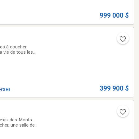
999 000 $
es à coucher.
a vie de tous les
399 900 $
mètres
Alexis-des-Monts.
her, une salle de
x 30 et d'un vaste