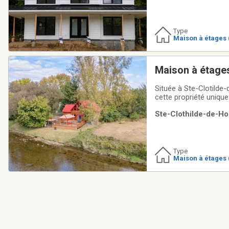
Type
Maison à étages 
Maison à étage
Située à Ste-Clotilde-
cette propriété uniqu
espaces de lumière natu
Ste-Clothilde-de-Ho
Une mezzanine au 2e
Type
Maison à étages 