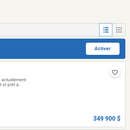
Activer
 actuellement
 et prêt à
00 $. Une belle
349 900 $