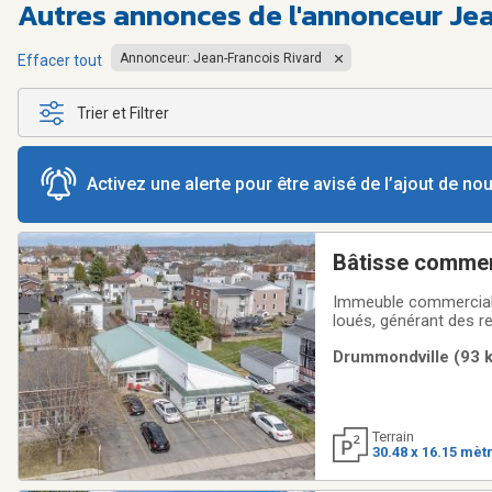
Autres annonces de l'annonceur Jea
Annonceur: Jean-Francois Rivard
Effacer tout
Trier et Filtrer
Activez une alerte pour être avisé de l’ajout de n
Bâtisse commer
Immeuble commercial 
loués, générant des r
accueillir votre futur
Drummondville (93 k
opportunité pour un i
Terrain
30.48 x 16.15 mèt