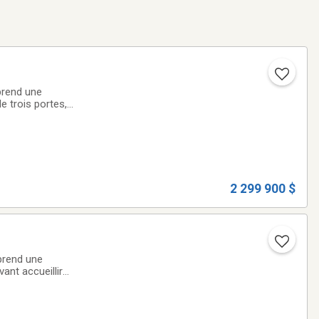
prend une
e trois portes,
a route 122, à
2 299 900 $
prend une
ant accueillir
 l'autoroute 20,