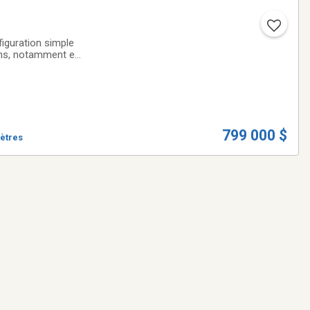
iguration simple
ions, notamment en
alcons, le
799 000 $
mètres