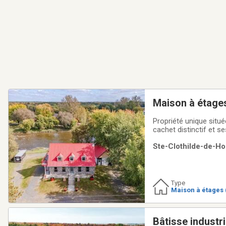
Maison à étage
Propriété unique situ
cachet distinctif et s
comprend 2 salles de 
Ste-Clothilde-de-Ho
offrant des possibili
Type
Maison à étages 
Bâtisse industri