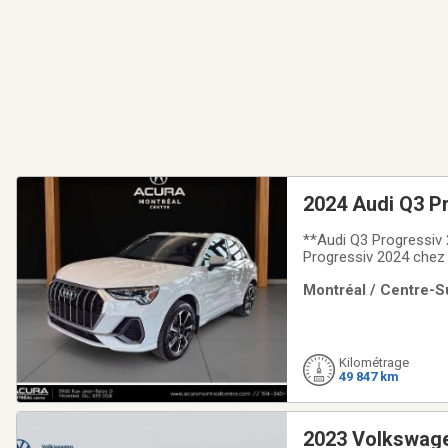
2024 Audi Q3 P
**Audi Q3 Progressiv 
Progressiv 2024 chez 
élégance, performance
Montréal / Centre-Su
immédiatement l'attenti
Kilométrage
49 847 km
2023 Volkswage