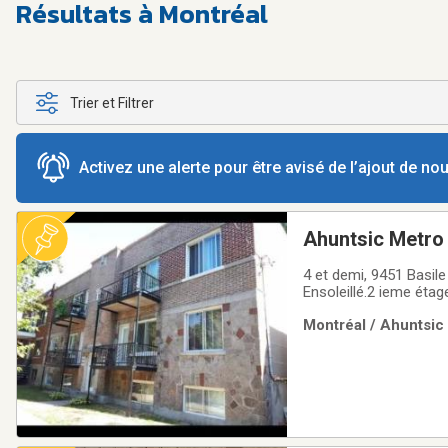
Résultats à Montréal
Trier et Filtrer
Activez une alerte pour être avisé de l’ajout de n
Ahuntsic Metro 
4 et demi, 9451 Basile Routhieridéalement situé, 400 mètres Métro Sauvé (ligne Orange et gare Sauvé)Très
Ensoleillé.2 ieme éta
de bain.Distance à pie
Montréal / Ahuntsic 
Non fumeur .Pas d a