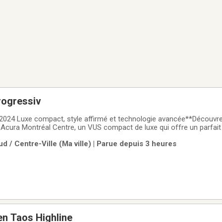
rogressiv
2024 Luxe compact, style affirmé et technologie avancée**Découvre
Acura Montréal Centre, un VUS compact de luxe qui offre un parfait 
 et innovation. Avec son design moderne et ses lignes audacieuses, i
d / Centre-Ville (Ma ville) | Parue depuis 3 heures
on.À l'intérieur, profitez
n Taos Highline