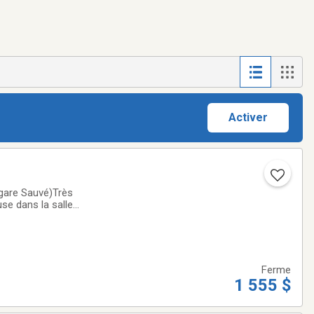
Activer
se dans la salle
e et tranquille,
Ferme
1 555 $