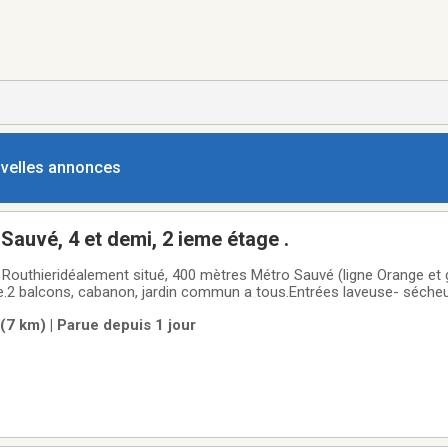
ouvelles annonces
Sauvé, 4 et demi, 2 ieme étage .
ge.2 balcons, cabanon, jardin commun a tous.Entrées laveuse- sécheu
d de tous les services. Pres du CEGEP Ahuntsic.Pour personne sérieus
(7 km) | Parue depuis 1 jour
nimauxbureau