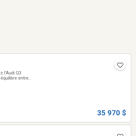
z l'Audi Q3
équilibre entre
l attire
35 970 $