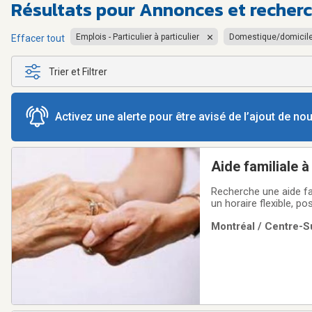
Résultats pour
Annonces et recherch
Emplois - Particulier à particulier
Domestique/domicil
Effacer tout
Trier et Filtrer
Activez une alerte pour être avisé de l’ajout de n
Aide familiale 
Recherche une aide fa
un horaire flexible, p
Dispenser des soins 
Montréal / Centre-Su
Aider dans divers aspe