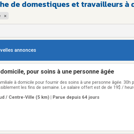
e de domestiques et travailleurs à d
e
ouvelles annonces
à domicile, pour soins à une personne âgée
miliale à domicile pour fournir des soins à une personne âgée. 30h 
ossiblement les fins de semaine. Le salaire offert est de de 19$ / heur
de chevets et des soins personnels à une personne âgée- Donner d
d / Centre-Ville (5 km) | Parue depuis 64 jours
cts de l'hygiène