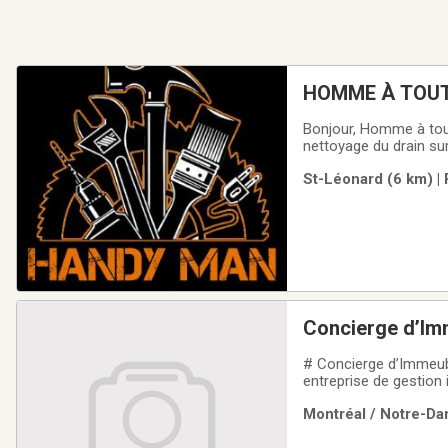
Bonjour, Homme à tout
nettoyage du drain sur
corde à linge. Tout ce 
St-Léonard (6 km) | 
photo au début et à la
Concierge d’Im
# Concierge d’Immeub
entreprise de gestion
région de Montréal. N
Montréal / Notre-Da
l’entretien quotidien 