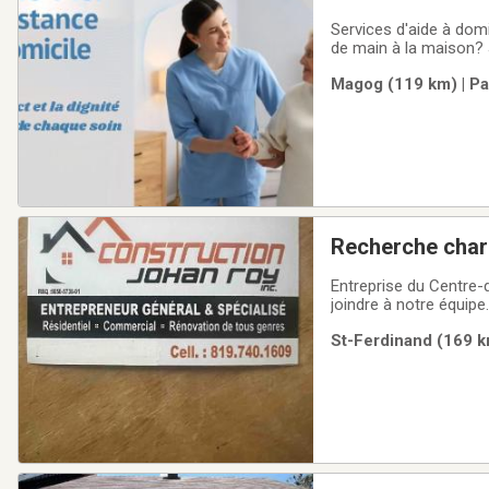
Services d'aide à domi
de main à la maison? 
les secteurs de Stans
Magog (119 km) | Pa
offerts : ✔ Entret
Recherche char
Entreprise du Centre
joindre à notre équip
Construction de bâtim
St-Ferdinand (169 k
développer plusieurs 