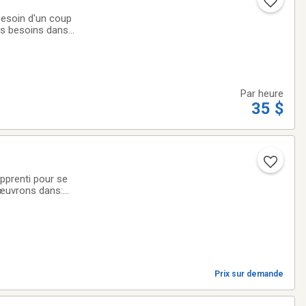
 besoin d'un coup
os besoins dans
irons.✨ Services
Par heure
35 $
pprenti pour se
 œuvrons dans:
 permettant de
Prix sur demande