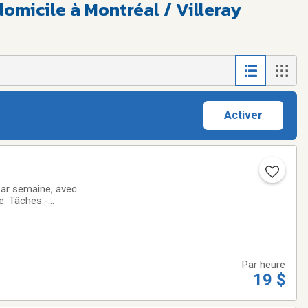
omicile à Montréal / Villeray
Activer
par semaine, avec
e. Tâches:-
es médicaments-
Par heure
19 $