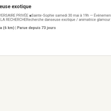
euse exotique
ERSAIRE PRIVÉE ■Sainte-Sophie samedi 30 mai à 19h — Événement
LA RECHERCHERecherche danseuse exotique / animatrice glamour 
le.MISSION- Apporter le gâteau au fêté de façon originale, humoris
a (6 km) | Parue depuis 73 jours
entrée surprise festive et élégante- Présence