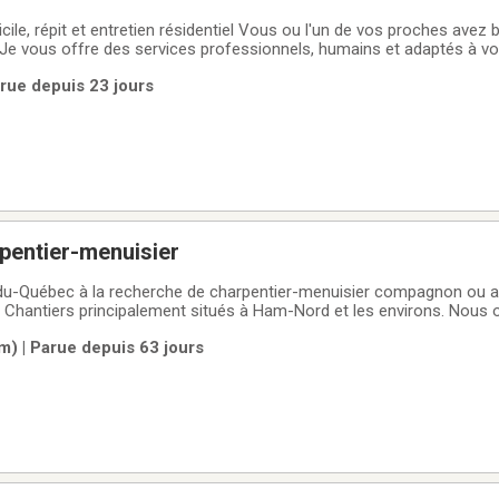
cile, répit et entretien résidentiel Vous ou l'un de vos proches avez
Je vous offre des services professionnels, humains et adaptés à v
tead, Ayers Cliff, Georgeville, Coaticook, Compton, Magog et les env
rue depuis 23 jours
ien ménager
pentier-menuisier
-du-Québec à la recherche de charpentier-menuisier compagnon ou a
e. Chantiers principalement situés à Ham-Nord et les environs. Nous
ents agricoles et de ferme, Rénovation résidentielle, Travaux variés
m) | Parue depuis 63 jours
aspects du métier.