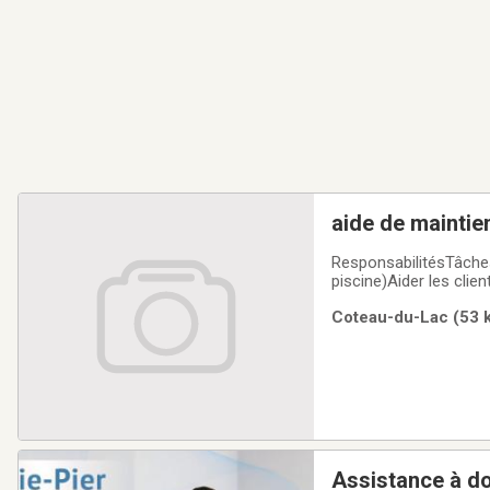
aide de maintie
ResponsabilitésTâche
piscine)Aider les clie
faire des exercises ph
Coteau-du-Lac (53 k
nourrirFaire la lessive
Assistance à do