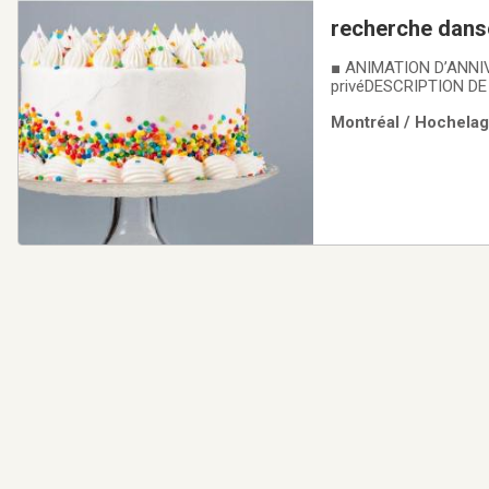
recherche dans
■ ANIMATION D’ANNIV
privéDESCRIPTION DE 
d’anniversairemémorab
Montréal / Hochelag
marquante- Créer une 