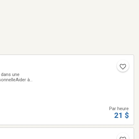
 dans une
rsonnelleAider à
der à se
Par heure
21 $