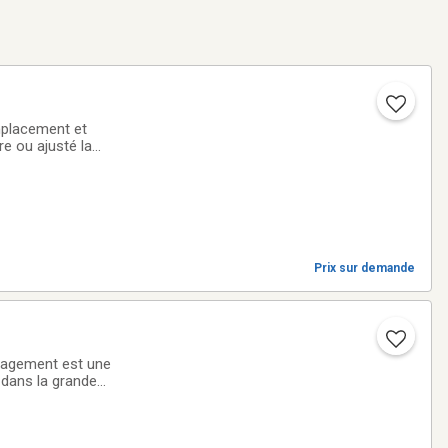
emplacement et
re ou ajusté la
t avec prise de
Prix sur demande
nagement est une
 dans la grande
s pour assurer