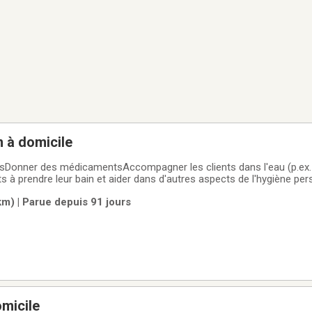
n à domicile
sDonner des médicamentsAccompagner les clients dans l'eau (p.ex.
nts à prendre leur bain et aider dans d'autres aspects de l'hygiène pe
ysiques réguliers, par example: la marcheNourrir les clients ou les ai
m) | Parue depuis 91 jours
Effectuer de petits
micile