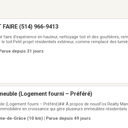
HOMME À TOUT FAIRE (514) 966-9413
 faire d'expérience en hauteur, nettoyage toit et des gouttières, r
 le toit.Petit projet résidentiels extérieur, comme remplacé des lumiè
qui est difficile pour vous.Garantis, travaille fait professionnellemen
Parue depuis 31 jours
 fin
meuble (Logement fourni – Préféré)
le (Logement fourni – Préféré)## À propos de nousFox Realty Ma
 immobilière en croissance qui gère plusieurs immeubles résidentiels
ous recherchons des personnes fiables, autonomes et débrouillarde
me-de-Grâce (10 km) | Parue depuis 49 jours
de nos immeubles et