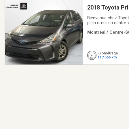
2018 Toyota Pri
Bienvenue chez Toyota
plein cœur du centre-v
proposons une vaste 
Montréal / Centre-Su
conviennent à tous les
Kilométrage
117 566 km