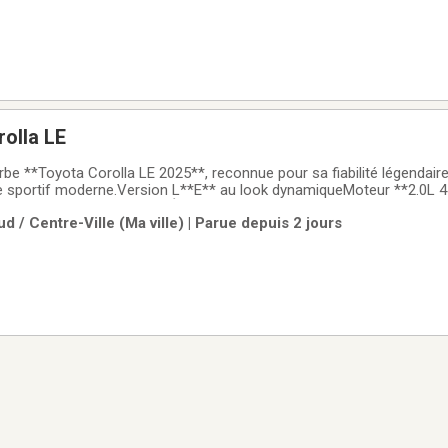
olla LE
be **Toyota Corolla LE 2025**, reconnue pour sa fiabilité légendai
e sportif moderne.Version L**E** au look dynamiqueMoteur **2.0L 4
 de vitesse adaptatif****Écran tactile central** avec connectivité 
d / Centre-Ville (Ma ville) | Parue depuis 2 jours
 plaisir de