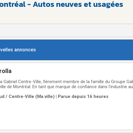
ontréal - Autos neuves et usagées
ouvelles annonces
rolla
 Gabriel Centre-Ville, fièrement membre de la famille du Groupe Gabr
ille de Montréal. En tant que marque de confiance dans l'industrie a
gamme de véhicules d'occasion soigneusement sélectionnés et de ha
d / Centre-Ville (Ma ville) | Parue depuis 16 heures
 styles de vie