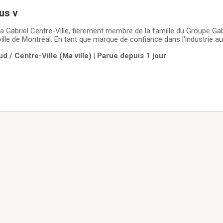
us v
 Gabriel Centre-Ville, fièrement membre de la famille du Groupe Gabr
ille de Montréal. En tant que marque de confiance dans l'industrie a
gamme de véhicules d'occasion soigneusement sélectionnés et de ha
d / Centre-Ville (Ma ville) | Parue depuis 1 jour
 styles de vie