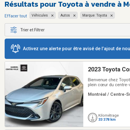
Résultats pour
Toyota à vendre à M
Véhicules
Autos
Marque: Toyota
Effacer tout
Trier et Filtrer
Activez une alerte pour être avisé de l’ajout de n
2023 Toyota Co
Bienvenue chez Toyota
plein cœur du centre-v
proposons une vaste 
Montréal / Centre-Su
conviennent à tous les
Kilométrage
33 378 km