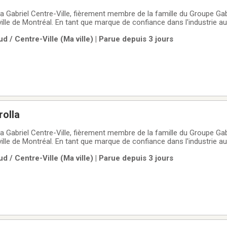
 Gabriel Centre-Ville, fièrement membre de la famille du Groupe Gabr
ille de Montréal. En tant que marque de confiance dans l'industrie a
gamme de véhicules d'occasion soigneusement sélectionnés et de ha
d / Centre-Ville (Ma ville) | Parue depuis 3 jours
 styles de vie
rolla
 Gabriel Centre-Ville, fièrement membre de la famille du Groupe Gabr
ille de Montréal. En tant que marque de confiance dans l'industrie a
gamme de véhicules d'occasion soigneusement sélectionnés et de ha
d / Centre-Ville (Ma ville) | Parue depuis 3 jours
 styles de vie