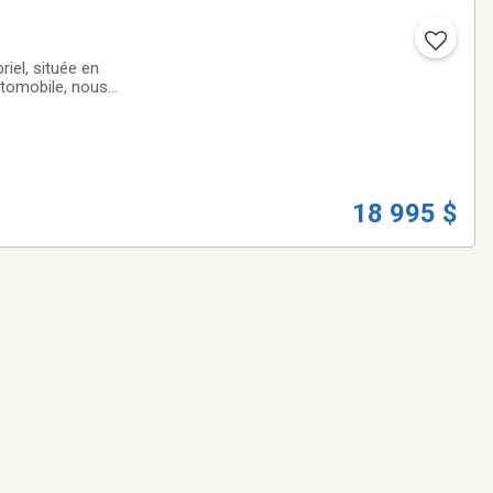
iel, située en
utomobile, nous
ute qualité qui
18 995 $