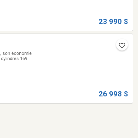
23 990 $
re, son économie
 cylindres 169
moderne**Toit
26 998 $