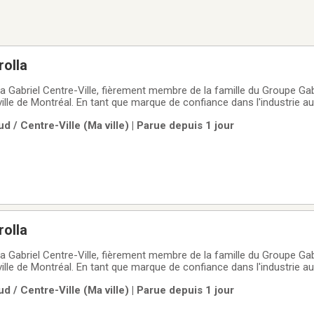
rolla
 Gabriel Centre-Ville, fièrement membre de la famille du Groupe Gabr
ille de Montréal. En tant que marque de confiance dans l'industrie a
gamme de véhicules d'occasion soigneusement sélectionnés et de ha
d / Centre-Ville (Ma ville) | Parue depuis 1 jour
 styles de vie
rolla
 Gabriel Centre-Ville, fièrement membre de la famille du Groupe Gabr
ille de Montréal. En tant que marque de confiance dans l'industrie a
gamme de véhicules d'occasion soigneusement sélectionnés et de ha
d / Centre-Ville (Ma ville) | Parue depuis 1 jour
 styles de vie