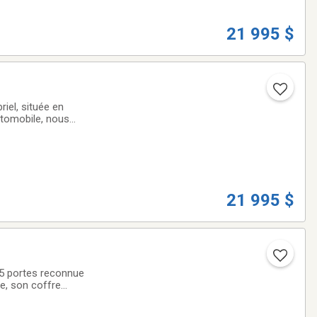
21 995 $
iel, située en
utomobile, nous
ute qualité qui
21 995 $
5 portes reconnue
re, son coffre
s qui veulent une