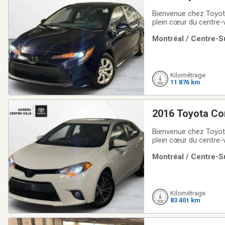
Bienvenue chez Toyota
plein cœur du centre-v
proposons une vaste 
Montréal / Centre-Su
conviennent à tous les
Kilométrage
11 876 km
2016 Toyota Co
Bienvenue chez Toyota
plein cœur du centre-v
proposons une vaste 
Montréal / Centre-Su
conviennent à tous les
Kilométrage
83 401 km