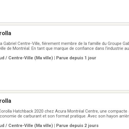
rolla
 Gabriel Centre-Ville, fièrement membre de la famille du Groupe Gabr
ille de Montréal. En tant que marque de confiance dans l'industrie a
gamme de véhicules d'occasion soigneusement sélectionnés et de ha
d / Centre-Ville (Ma ville) | Parue depuis 1 jour
 styles de vie
rolla
Corolla Hatchback 2020 chez Acura Montréal Centre, une compacte 
n économie de carburant et son format pratique. Avec son hayon arriè
 format compact, la Corolla Hatchback est idéale pour les conducteur
d / Centre-Ville (Ma ville) | Parue depuis 2 jours
re, facile à