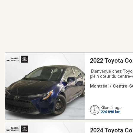
2022 Toyota Cor
Bienvenue chez Toyota
plein cœur du centre-v
proposons une vaste 
Montréal / Centre-Su
conviennent à tous les
Kilométrage
224 898 km
2024 Toyota Co