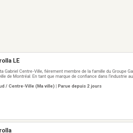
olla LE
 Gabriel Centre-Ville, fièrement membre de la famille du Groupe Gab
ille de Montréal. En tant que marque de confiance dans l'industrie a
gamme de véhicules d'occasion soigneusement sélectionnés et de ha
d / Centre-Ville (Ma ville) | Parue depuis 2 jours
 styles de vie
rolla