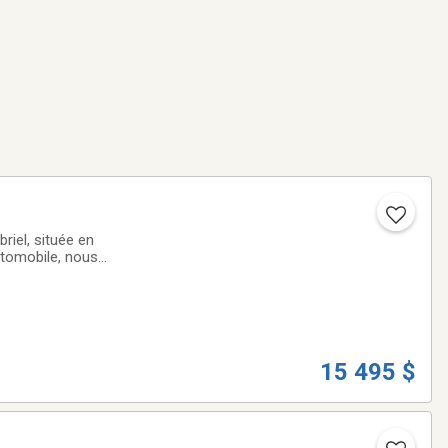
riel, située en
utomobile, nous
ute qualité qui
15 495 $