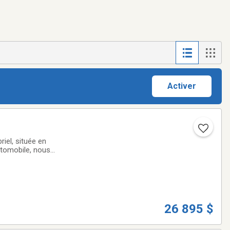
Activer
iel, située en
utomobile, nous
ute qualité qui
26 895 $