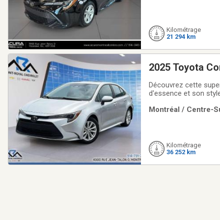
Kilométrage
21 294 km
2025 Toyota Cor
Découvrez cette super
d'essence et son styl
chevaux****Régulateur
Montréal / Centre-Su
ouvrant** pour plus de
Kilométrage
36 252 km