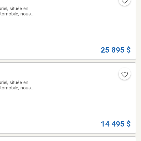
iel, située en
utomobile, nous
ute qualité qui
25 895 $
iel, située en
utomobile, nous
ute qualité qui
14 495 $