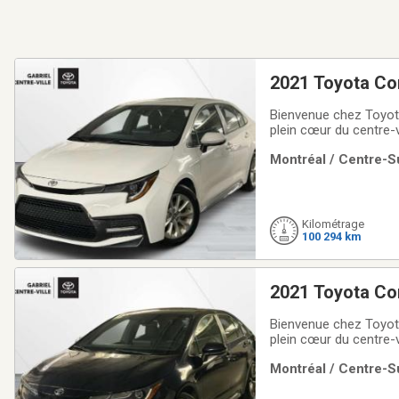
2021 Toyota Co
Bienvenue chez Toyota
plein cœur du centre-v
proposons une vaste 
Montréal / Centre-Su
conviennent à tous les
Kilométrage
100 294 km
2021 Toyota Co
Bienvenue chez Toyota
plein cœur du centre-v
proposons une vaste 
Montréal / Centre-Su
conviennent à tous les