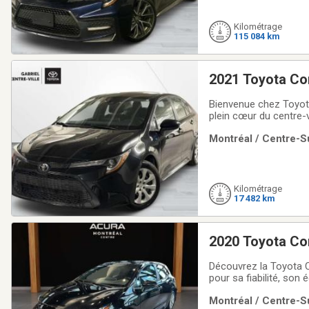
Kilométrage
115 084 km
2021 Toyota Co
Bienvenue chez Toyota
plein cœur du centre-v
proposons une vaste 
Montréal / Centre-Su
conviennent à tous les
Kilométrage
17 482 km
2020 Toyota Co
Découvrez la Toyota 
pour sa fiabilité, so
facile d'accès et son
Montréal / Centre-Su
voiture simple à condui