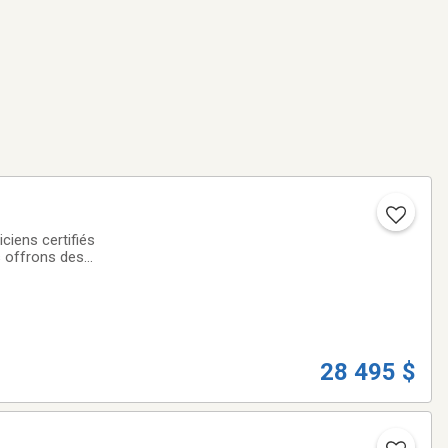
iens certifiés
s offrons des
offerts à taux
28 495 $