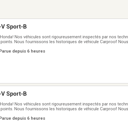
-V Sport-B
Honda! Nos véhicules sont rigoureusement inspectés par nos technic
 points. Nous fournissons les historiques de véhicule Carproof Nou
prolongées avec couvertures étendues. Des financements vous sont 
 Parue depuis 6 heures
titifs Nous sommes
-V Sport-B
Honda! Nos véhicules sont rigoureusement inspectés par nos technic
 points. Nous fournissons les historiques de véhicule Carproof Nou
prolongées avec couvertures étendues. Des financements vous sont 
 Parue depuis 6 heures
titifs Nous sommes