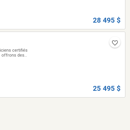
28 495 $
iens certifiés
s offrons des
offerts à taux
25 495 $