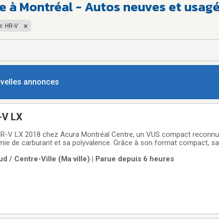
 à Montréal - Autos neuves et usag
: HR-V
ouvelles annonces
-V LX
R-V LX 2018 chez Acura Montréal Centre, un VUS compact reconnu po
ie de carburant et sa polyvalence. Grâce à son format compact, sa
conduite facile, le HR-V est parfait pour les déplacements quotidiens, 
d / Centre-Ville (Ma ville) | Parue depuis 6 heures
semaine.À