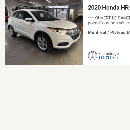
2020 Honda HR
*** OUVERT LE SAMED
pointsTous nos véhicu
entre un véhicule che
Montréal / Plateau M
être fait pour que vo
Kilométrage
116 716 km