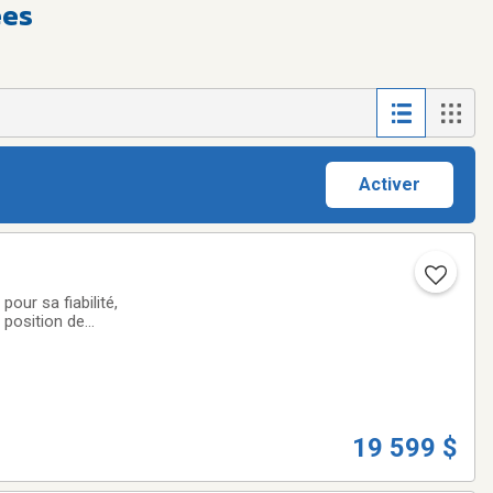
ées
Activer
ur sa fiabilité,
 position de
la ville et les
19 599 $