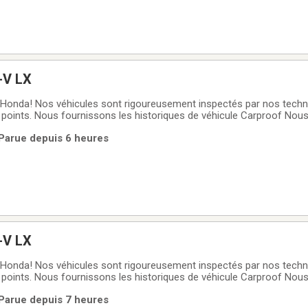
-V LX
Honda! Nos véhicules sont rigoureusement inspectés par nos technic
 points. Nous fournissons les historiques de véhicule Carproof Nou
prolongées avec couvertures étendues. Des financements vous sont 
 Parue depuis 6 heures
titifs Nous sommes
-V LX
Honda! Nos véhicules sont rigoureusement inspectés par nos technic
 points. Nous fournissons les historiques de véhicule Carproof Nou
prolongées avec couvertures étendues. Des financements vous sont 
 Parue depuis 7 heures
titifs Nous sommes