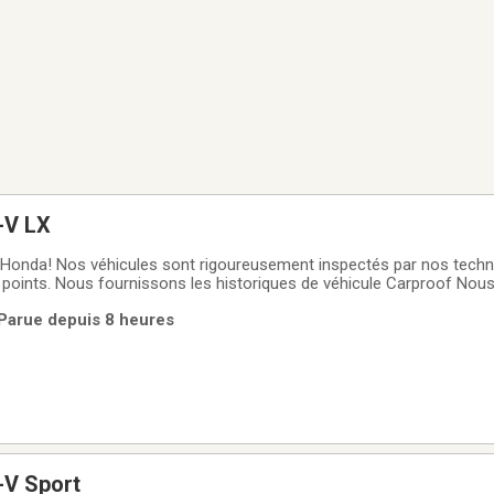
-V LX
Honda! Nos véhicules sont rigoureusement inspectés par nos technic
 points. Nous fournissons les historiques de véhicule Carproof Nou
prolongées avec couvertures étendues. Des financements vous sont 
 Parue depuis 8 heures
titifs Nous sommes
-V Sport