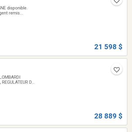
NE disponible.
gent remis.
 crédit. Obtenez
21 598 $
 LOMBARDI
, REGULATEUR DE
X toujours
28 889 $