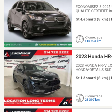
ÉCONOMISEZ 8 902$! C
QUALITÉ CERTIFIÉE Ins
MEILLEUR TAUX Obtene
St-Léonard (8 km) |
toujours plus pour v
Kilométrage
116 903 km
2023 Honda HR
2023 HONDA HR-V L
HONDA*DETAILS SUR
VITESSE, CAMERA DE 
St-Léonard (8 km) |
disponible.-Vehicule
Kilométrage
28 397 km