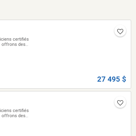
iens certifiés
s offrons des
offerts à taux
27 495 $
iens certifiés
s offrons des
offerts à taux