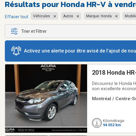
Résultats pour
Honda HR-V à vendre
Véhicules
Autos
Marque: Honda
Modèle
Effacer tout
Trier et Filtrer
Activez une alerte pour être avisé de l’ajout de n
2018 Honda HR
Découvrez le Honda H
son excellente économ
conduite élevée et sa 
Montréal / Centre-Su
escapades de fin de 
Kilométrage
94 052 km