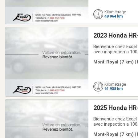
Kilométrage
48 964 km
2023 Honda HR
Bienvenue chez Excel 
avec inspection a 100
options de garanties 
Mont-Royal (7 km) |
avantageux et compé
Kilométrage
61 938 km
2025 Honda HR
Bienvenue chez Excel 
avec inspection a 100
options de garanties 
Mont-Royal (7 km) |
avantageux et compé