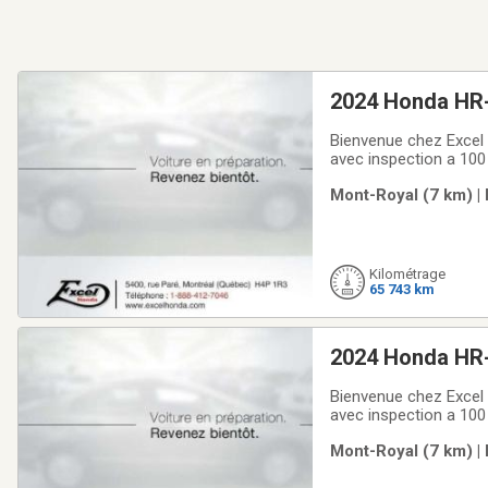
2024 Honda HR
Bienvenue chez Excel 
avec inspection a 100
options de garanties 
Mont-Royal (7 km) |
avantageux et compé
Kilométrage
65 743 km
2024 Honda HR
Bienvenue chez Excel 
avec inspection a 100
options de garanties 
Mont-Royal (7 km) |
avantageux et compé