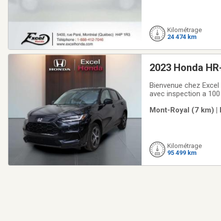
Kilométrage
24 474 km
2023 Honda HR
Bienvenue chez Excel 
avec inspection a 100
options de garanties 
Mont-Royal (7 km) |
avantageux et compé
Kilométrage
95 499 km