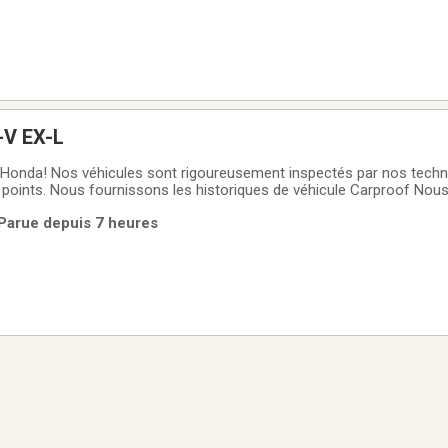
-V EX-L
Honda! Nos véhicules sont rigoureusement inspectés par nos technic
 points. Nous fournissons les historiques de véhicule Carproof Nou
prolongées avec couvertures étendues. Des financements vous sont 
 Parue depuis 7 heures
titifs Nous sommes