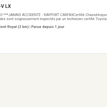
-V LX
I ***JAMAIS ACCIDENTÉ - RAPPORT CARFAXCertifié ChasséInspec
les sont soigneusement inspectés par un technicien certifié Toyota.
z Chassé Toyota et d'autres concessionnaires est que nous faisons 
ont-Royal (2 km) | Parue depuis 1 jour
us partiez avec votre nouveau