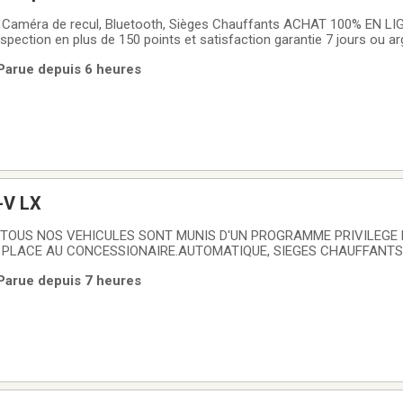
améra de recul, Bluetooth, Sièges Chauffants ACHAT 100% EN LIG
pection en plus de 150 points et satisfaction garantie 7 jours ou ar
z le meilleur taux de financement et même une 2e ou 3e chance au
 Parue depuis 6 heures
otre VÉHICULE DÉCHANGE. 30
-V LX
XTOUS NOS VEHICULES SONT MUNIS D'UN PROGRAMME PRIVILEGE
 PLACE AU CONCESSIONAIRE.AUTOMATIQUE, SIEGES CHAUFFANTS
RECUL, BLUETOOTH ET PLUS ENCORE...-Rapport d historique CARFA
 Parue depuis 7 heures
 entierement INSPECTE avec soin par nos techniciens.-FINANCEMENT