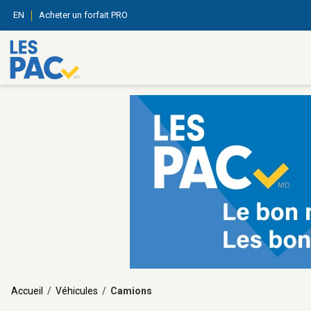
EN
Acheter un forfait PRO
Accueil
/
Véhicules
/
Camions