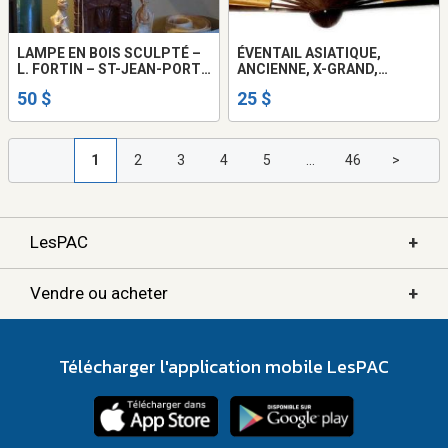
LAMPE EN BOIS SCULPTÉ –
ÉVENTAIL ASIATIQUE,
L. FORTIN – ST-JEAN-PORT-
ANCIENNE, X-GRAND,
JOLI
DÉCORATION MURALE /
50 $
25 $
ASIAN FAN, VINTAGE, X-
LARGE, WALL DECOR
1
2
3
4
5
...
46
>
+
LesPAC
+
Vendre ou acheter
Télécharger l'application mobile LesPAC