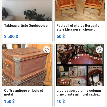
Tableau artiste Québécoise
Fauteuil et chaise Berçante
style Mission en chêne
massif
3 500 $
50 $
Coffre antique en bois et
Liquidation colonne column
métal
urne plante artificiel cadre
tableaux peinte miroir mirror
150 $
10 $
decoration vase statue
etagere bibliotheque