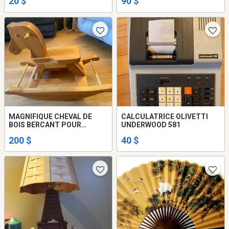
20 $
90 $
PELLETIER
MAGNIFIQUE CHEVAL DE
CALCULATRICE OLIVETTI
BOIS BERCANT POUR
UNDERWOOD 581
ENFANT
200 $
40 $