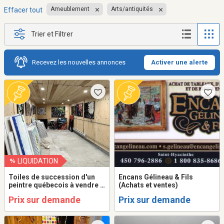
Ameublement
Arts/antiquités
Effacer tout
Trier et Filtrer
Recevez les nouvelles annonces
Activer une alerte
LIQUIDATION
Toiles de succession d'un
Encans Gélineau & Fils
peintre québecois à vendre à
(Achats et ventes)
l'unité ou en lot.
Prix sur demande
Prix sur demande