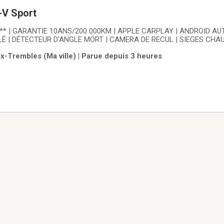
-V Sport
** | GARANTIE 10ANS/200 000KM | APPLE CARPLAY | ANDROID AU
 | DÉTECTEUR D'ANGLE MORT | CAMERA DE RECUL | SIEGES CHA
RREUR À DISTANCEVoiture jamais accidentée, aucune réclamation
x-Trembles (Ma ville) | Parue depuis 3 heures
ponible!Voiture inspectée par un technicien certifié HondaLallier