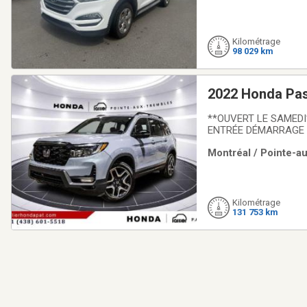
Kilométrage
98 029 km
2022 Honda Pas
**OUVERT LE SAMEDI
ENTRÉE DÉMARRAGE 
CHAUFFANTS + MAGS +
Montréal / Pointe-au
certifié HondaLallier
Kilométrage
131 753 km