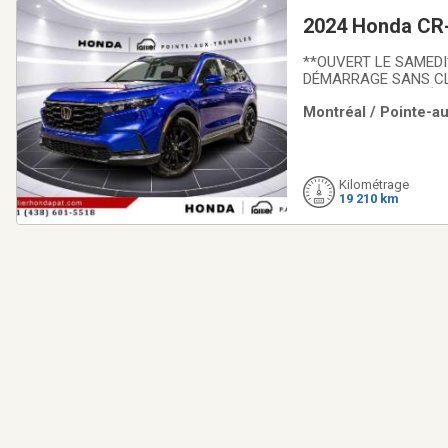
2024 Honda CR
**OUVERT LE SAMEDI
DÉMARRAGE SANS CLÉ
TOIT OUVRANT | DÉMA
Montréal / Pointe-au
d'assurance!Carfax dis
Kilométrage
19 210 km