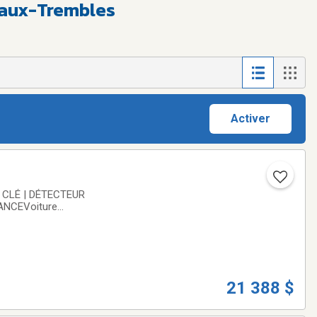
e-aux-Trembles
Activer
 CLÉ | DÉTECTEUR
ANCEVoiture
r un technicien
21 388 $