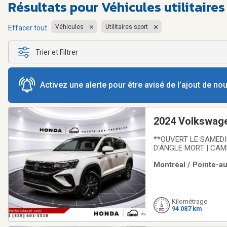
Résultats pour
Véhicules utilitaire
Véhicules
Utilitaires sport
Effacer tout
Trier et Filtrer
Activez une alerte pour être avisé de l’ajout de n
2024 Volkswage
**OUVERT LE SAMEDI
D'ANGLE MORT | CAM
jamais accidentée, au
Montréal / Pointe-au
certifié HondaLallier
Kilométrage
94 087 km