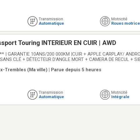
Transmission
Motricité
Automatique
Roues motrice
sport Touring INTERIEUR EN CUIR | AWD
** | GARANTIE 10ANS/200 000KM |CUIR + APPLE CARPLAY/ ANDRO
SANS CLÉ + DÉTECTEUR D'ANGLE MORT + CAMERA DE RECUL + SI
 TOIT OUVRANT + DÉMARREUR À DISTANCE Voiture inspectée par
x-Trembles (Ma ville) | Parue depuis 5 heures
 Honda Pointes-Aux-Trembles, la référence Honda dans l'est de
Transmission
Motricité
Automatique
Intégrale