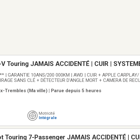
-V Touring JAMAIS ACCIDENTÉ | CUIR | SYSTEM
** | GARANTIE 10ANS/200 000KM | AWD | CUIR + APPLE CARPLAY
AGE SANS CLÉ + DÉTECTEUR D'ANGLE MORT + CAMERA DE RECUL SIEG
 TOIT OUVRANT Voiture jamais accidentée, aucune réclamation d
x-Trembles (Ma ville) | Parue depuis 5 heures
pectée par un technicien certifié HondaLallier Honda
Motricité
Intégrale
ot Touring 7-Passenger JAMAIS ACCIDENTÉ | CUI