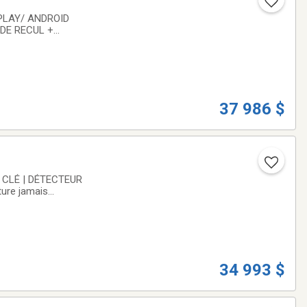
DE RECUL +
s accidentée,
37 986 $
 CLÉ | DÉTECTEUR
ure jamais
hnicien certifié
34 993 $