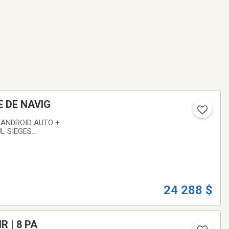
E DE NAVIG
/ ANDROID AUTO +
ES
'assurance!Carfax
24 288 $
R | 8 PA