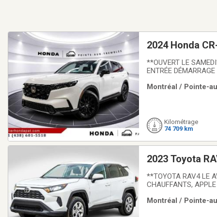
2024 Honda CR
**OUVERT LE SAMEDI
ENTRÉE DÉMARRAGE 
CHAUFFANTS + MAGS 
Montréal / Pointe-au
réclamation d'assuranc
Kilométrage
74 709 km
2023 Toyota RA
**TOYOTA RAV4 LE A
CHAUFFANTS, APPLE
CHAUFFANTS, TRACTI
Montréal / Pointe-au
SYSTÈME DE PRÉ-COLLI