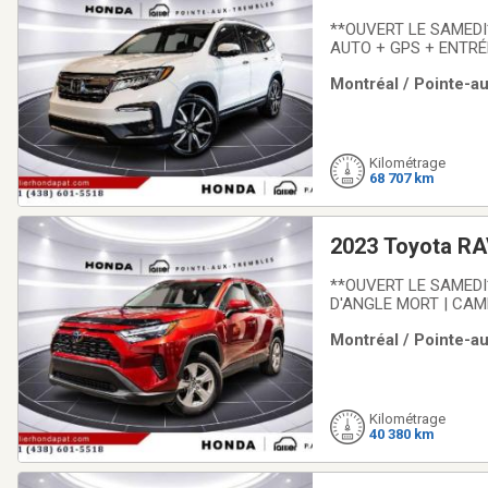
**OUVERT LE SAMEDI** | GARAN
AUTO + GPS + ENTR
SIEGES CHAUFFANTS 
Montréal / Pointe-au
aucune réclamation d'
Kilométrage
68 707 km
2023 Toyota RA
**OUVERT LE SAMEDI
D'ANGLE MORT | CAME
accidentée, aucune ré
Montréal / Pointe-au
HondaLallier Honda P
Kilométrage
40 380 km