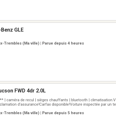
-Benz GLE
x-Trembles (Ma ville) | Parue depuis 4 heures
ucson FWD 4dr 2.0L
| caméra de recul | sièges chauffants | bluetooth | climatisation.V
clamation d'assurance!Carfax disponible!Voiture inspectée par un tec
intes-Aux-Trembles, la référence Honda dans l'est de Montréal. Nos
x-Trembles (Ma ville) | Parue depuis 5 heures
itures inspectées