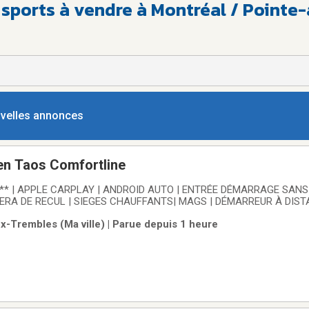
s sports à vendre à Montréal / Point
ouvelles annonces
n Taos Comfortline
** | APPLE CARPLAY | ANDROID AUTO | ENTRÉE DÉMARRAGE SANS
ERA DE RECUL | SIEGES CHAUFFANTS| MAGS | DÉMARREUR À DIST
cune réclamation d'assurance!Carfax disponible!Voiture inspectée pa
x-Trembles (Ma ville) | Parue depuis 1 heure
 Honda Pointes-Aux-Trembles, la référence