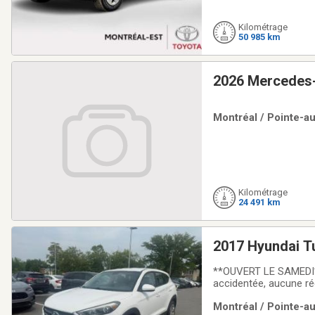
Kilométrage
50 985 km
2026 Mercedes
Montréal / Pointe-au
Kilométrage
24 491 km
2017 Hyundai T
**OUVERT LE SAMEDI** 
accidentée, aucune ré
HondaLallier Honda Po
Montréal / Pointe-au
imbattables et nos vo