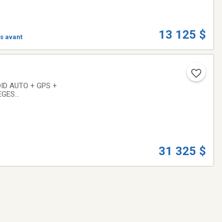
13 125 $
s avant
ID AUTO + GPS +
EGES
 un technicien
31 325 $