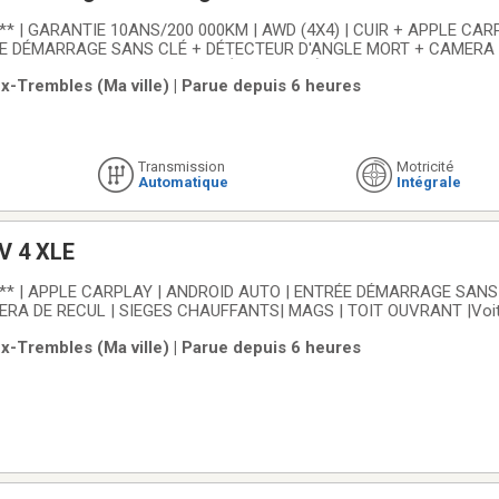
TIE 10ANS/200 000KM | AWD (4X4) | CUIR + APPLE CARPLAY/ ANDROID
ÉE DÉMARRAGE SANS CLÉ + DÉTECTEUR D'ANGLE MORT + CAMERA 
+ MAGS + TOIT OUVRANT + DÉMARREUR À DISTANCE Voiture jamai
x-Trembles (Ma ville) | Parue depuis 6 heures
assurance!Carfax disponible!Voiture inspectée par un
Transmission
Motricité
Automatique
Intégrale
V 4 XLE
** | APPLE CARPLAY | ANDROID AUTO | ENTRÉE DÉMARRAGE SANS
RA DE RECUL | SIEGES CHAUFFANTS| MAGS | TOIT OUVRANT |Voit
clamation d'assurance!Carfax disponible!Voiture inspectée par un tec
x-Trembles (Ma ville) | Parue depuis 6 heures
ointes-Aux-Trembles, la référence Honda