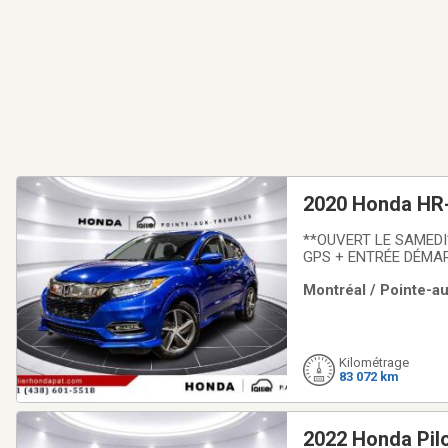
2020 Honda HR
**OUVERT LE SAMEDI
GPS + ENTRÉE DÉMARR
CHAUFFANTS + MAGS +
Montréal / Pointe-au
disponible!Voiture ins
Kilométrage
83 072 km
2022 Honda Pil