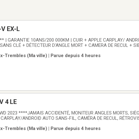
-V EX-L
** | GARANTIE 10ANS/200 000KM | CUIR + APPLE CARPLAY/ ANDR
SANS CLÉ + DÉTECTEUR D'ANGLE MORT + CAMERA DE RECUL + SI
+ TOIT OUVRANT + DÉMARREUR À DISTANCEVoiture jamais accide
x-Trembles (Ma ville) | Parue depuis 4 heures
e!Carfax disponible!Voiture inspectée par un technicien certifié
V 4 LE
WD 2023 ****JAMAIS ACCIDENTÉ, MONITEUR ANGLES MORTS, SIÈ
 CARPLAY/ANDROID AUTO SANS-FIL, CAMÉRA DE RECUL, RÉTROVI
ON INTÉGRALE, SÉLECTEUR MULTI TERRAIN, RÉGULATEUR DE VITE
x-Trembles (Ma ville) | Parue depuis 4 heures
SIONNous prenons tous vos véhicules en échange, auto, moto, ba