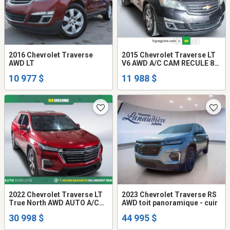
2016 Chevrolet Traverse
2015 Chevrolet Traverse LT
AWD LT
V6 AWD A/C CAM RECULE 8
PASSAGERS MAGS
10 977 $
11 988 $
2022 Chevrolet Traverse LT
2023 Chevrolet Traverse RS
True North AWD AUTO A/C
AWD toit panoramique - cuir
CUIR TOIT MAGS CAM RECU
30 998 $
44 995 $