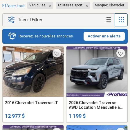
Véhicules
Utilitaires sport
Marque: Chevrolet
Effacer tout
Trier et Filtrer
Recevez les nouvelles annonces
Activer une alerte
2016 Chevrolet Traverse LT
2026 Chevrolet Traverse
AWD Location Mensuelle à
partir de 1199$ / Mois
12 977 $
1 199 $