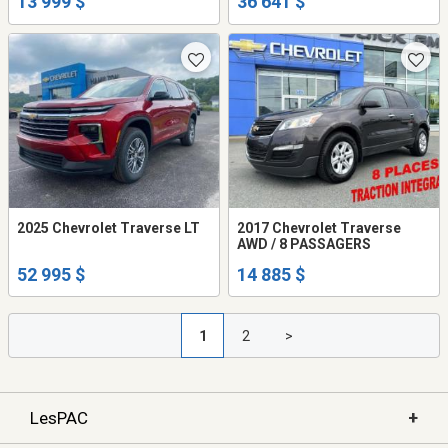
13 999 $
36 641 $
2025 Chevrolet Traverse LT
2017 Chevrolet Traverse
AWD / 8 PASSAGERS
52 995 $
14 885 $
1
2
>
+
LesPAC