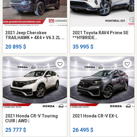
2021 Jeep Cherokee
2021 Toyota RAV4 Prime SE
TRAILHAWK + 4X4 + V6 3.2L +
**HYBRIDE
ENSEMBLE OFF ROAD HITC
BRANCHABLE**MAG
20 895 $
35 995 $
18PO+CAMÉRA+CARPLAY*
2021 Honda CR-V Touring
2021 Honda CR-V EX-L
CUIR | AWD |
25 777 $
26 495 $