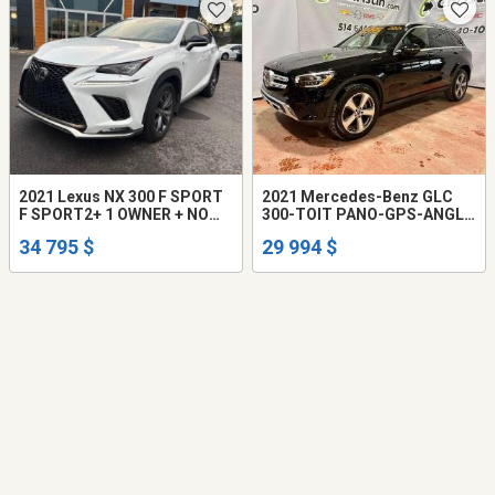
2021 Lexus NX 300 F SPORT
2021 Mercedes-Benz GLC
F SPORT2+ 1 OWNER + NO
300-TOIT PANO-GPS-ANGLE
ACCIDENT CARFAX
MORT-BANCS CHAUFF
34 795 $
29 994 $