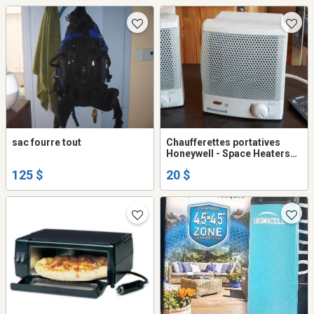
sac fourre tout
Chaufferettes portatives
Honeywell - Space Heaters
for Indoor Use - camping -
125 $
20 $
roulottes - chauffage
d'appoint