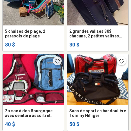
5 chaises de plage, 2
2 grandes valises 30$
parasols de plage
chacune, 2 petites valises
15$ chacune
80 $
30 $
2 x sac à dos Bourgogne
Sacs de sport en bandoulière
avec ceinture assorti et
Tommy Hilfiger
Tracker bleu à l’état neuf
40 $
50 $