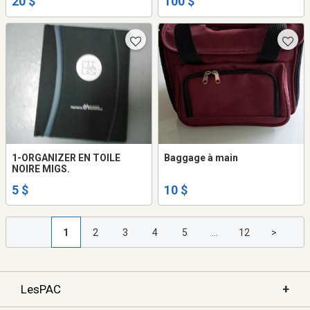
20 $
100 $
1-ORGANIZER EN TOILE
Baggage à main
NOIRE MIGS.
5 $
10 $
1
2
3
4
5
...
12
>
+
LesPAC