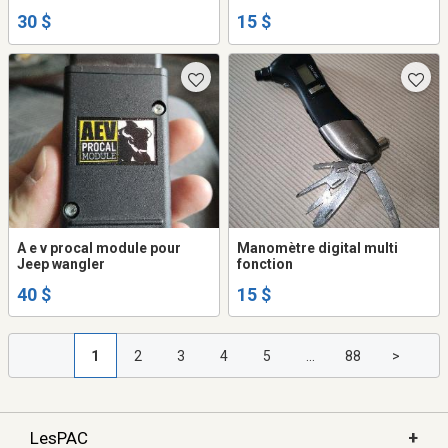
30 $
15 $
A e v procal module pour
Manomètre digital multi
Jeep wangler
fonction
40 $
15 $
1
2
3
4
5
...
88
>
+
LesPAC