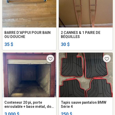
BARRE D’APPUI POUR BAIN
2 CANNES & 1 PAIRE DE
OU DOUCHE
BÉQUILLES
35 $
30 $
Conteneur 20 pi, porte
Tapis sauve pantalon BMW
enroulable + base métal, doit
Série 4
partir avant le 8 juin (Anjou)
3 000 $
250 $