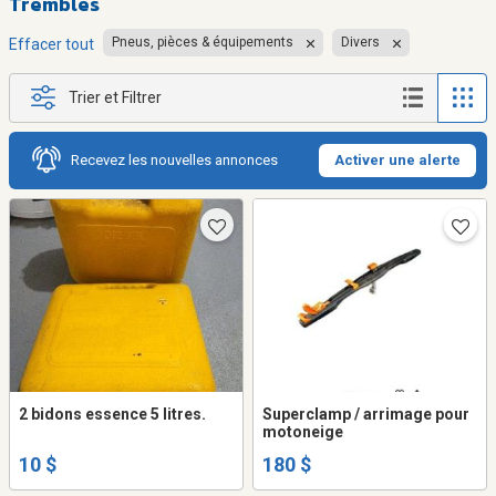
Trembles
Pneus, pièces & équipements
Divers
Effacer tout
Trier et Filtrer
Recevez les nouvelles annonces
Activer une alerte
2 bidons essence 5 litres.
Superclamp / arrimage pour
motoneige
10 $
180 $