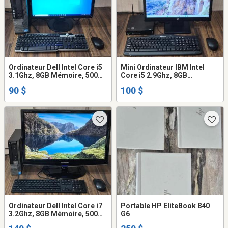
Ordinateur Dell Intel Core i5
Mini Ordinateur IBM Intel
3.1Ghz, 8GB Mémoire, 500GB
Core i5 2.9Ghz, 8GB
Disque dur, écran clavier
mémoire, 120GB SSD
90 $
100 $
souris WiFi
disque, écran clavier,
Caméra WIFI
Ordinateur Dell Intel Core i7
Portable HP EliteBook 840
3.2Ghz, 8GB Mémoire, 500GB
G6
Disque dur, écran23 clavier