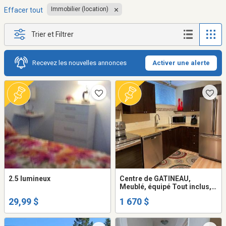
Immobilier (location)
Effacer tout
Trier et Filtrer
Recevez les nouvelles annonces
Activer une alerte
2.5 lumineux
Centre de GATINEAU,
Meublé, équipé Tout inclus,
comme a l'Hôtel
29,99 $
1 670 $