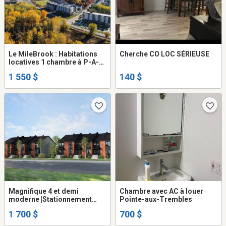
Le MileBrook : Habitations
Cherche CO LOC SÉRIEUSE
locatives 1 chambre à P-A-T
à louer - appartement /
1 550 $
140 $
logement Montréal Pointe-
aux-Trembles
Magnifique 4 et demi
Chambre avec AC à louer
moderne |Stationnement
Pointe-aux-Trembles
|Climatisation|Disponible
1 700 $
700 $
immédiatement