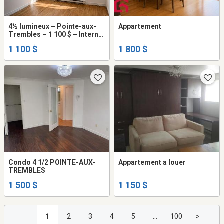
4½ lumineux – Pointe-aux-
Appartement
Trembles – 1 100 $ – Internet
inclus
1 100 $
1 800 $
Condo 4 1/2 POINTE-AUX-
Appartement a louer
TREMBLES
1 500 $
1 150 $
1
2
3
4
5
...
100
>