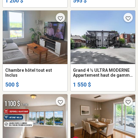
1 200 $
595 $
Chambre hôtel tout est
Grand 4 ½ ULTRA MODERNE
Inclus
Appartement haut de gamme
à louer – Pointe-aux-
500 $
1 550 $
Trembles