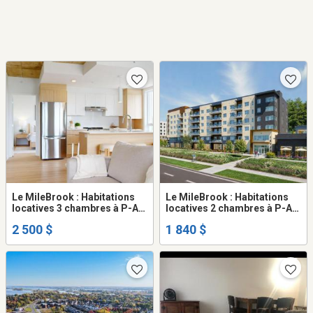
Le MileBrook : Habitations
Le MileBrook : Habitations
locatives 3 chambres à P-A-
locatives 2 chambres à P-A-
T - Condo / appartement /
T - Condo / appartement /
2 500 $
1 840 $
logement à louer Montréal
logement à louer Montréal
Pointe-aux-Trembles
Pointe-aux-Trembles