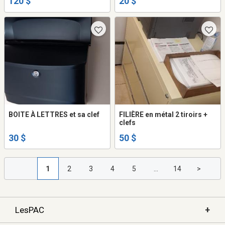
120 $
20 $
BOITE À LETTRES et sa clef
FILIÈRE en métal 2 tiroirs +
clefs
30 $
50 $
1
2
3
4
5
...
14
>
+
LesPAC