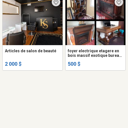
Articles de salon de beauté
foyer electrique etagere en
bois massif exotique bureau
antique patte de lion sculpté
2 000 $
500 $
travaillé