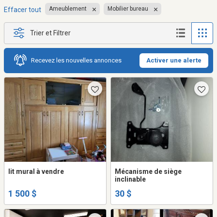
Ameublement
Mobilier bureau
Effacer tout
Trier et Filtrer
Recevez les nouvelles annonces
Activer une alerte
lit mural à vendre
Mécanisme de siège
inclinable
1 500 $
30 $