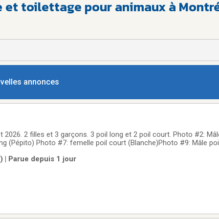
e et toilettage pour animaux à Montr
ouvelles annonces
026. 2 filles et 3 garçons. 3 poil long et 2 poil court. Photo #2: Mâle long (George
ng (Pépito) Photo #7: femelle poil court (Blanche)Photo #9: Mâle poi
lle poil long (Joséphine) Ils seront prêt à quitter notre nid pour all
) | Parue depuis 1 jour
cinés