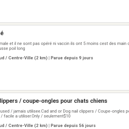
né
male et il ne sont pas opéré ni vaccin ils ont 5 moins cest des main
usse poil long
d / Centre-Ville (2 km) | Parue depuis 9 jours
clippers / coupe-ongles pour chats chiens
used / jamais utilisee.Cad and or Dog nail clippers / Coupe-ongles p
/ facile a utiliser.Only / seulement$10
d / Centre-Ville (2 km) | Parue depuis 56 jours