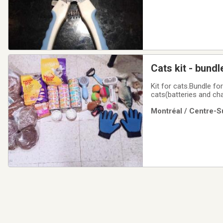
Cats kit - bundl
Kit for cats.Bundle fo
cats(batteries and cha
$60Negotiable.
Montréal / Centre-Su