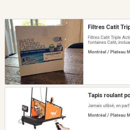
Filtres Catit Tr
Neufs
Filtres Catit Triple 
fontaines Catit, inclu
Éliminer les odeurs et
Montréal / Plateau M
présents dans l'eau d
Tapis roulant p
Jamais utilisé, en par
Montréal / Plateau M