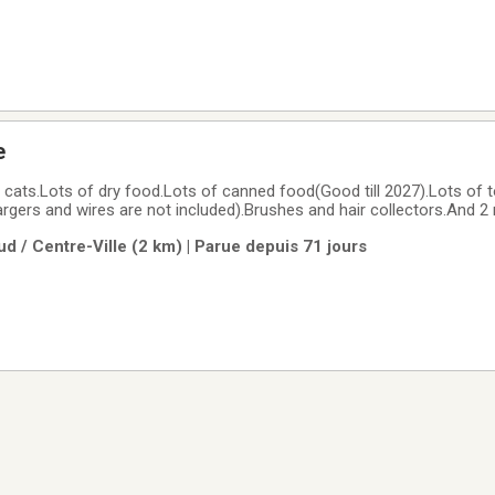
e
r cats.Lots of dry food.Lots of canned food(Good till 2027).Lots of 
rgers and wires are not included).Brushes and hair collectors.And 2 n
d / Centre-Ville (2 km) | Parue depuis 71 jours