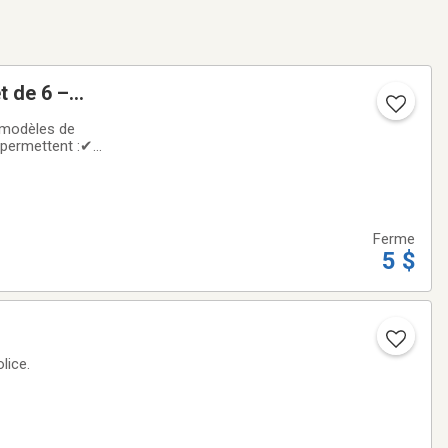
t de 6 –
s modèles de
s permettent :✔
um et le calcium
Ferme
5 $
lice.