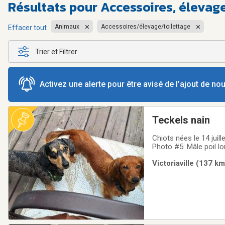
Résultats pour
Accessoires, élevag
Animaux
Accessoires/élevage/toilettage
Effacer tout
Trier et Filtrer
Activez une alerte pour être avisé de l’ajout de n
Teckels nain
Chiots nées le 14 juillet 2
Photo #5: Mâle poil lo
(Bobby)Photo #11: Feme
Victoriaville (137 km
famille. Ils seront vac