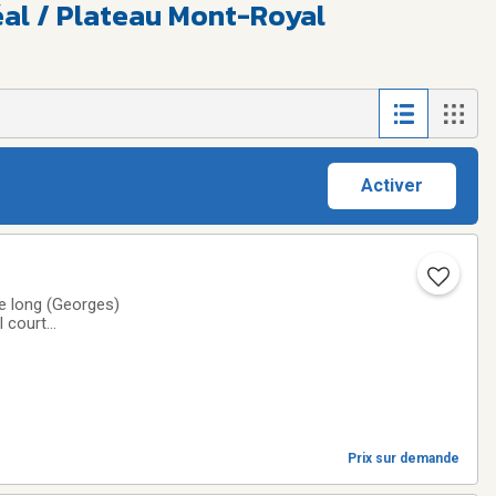
éal / Plateau Mont-Royal
Activer
s)
l court
er dans votre
Prix sur demande