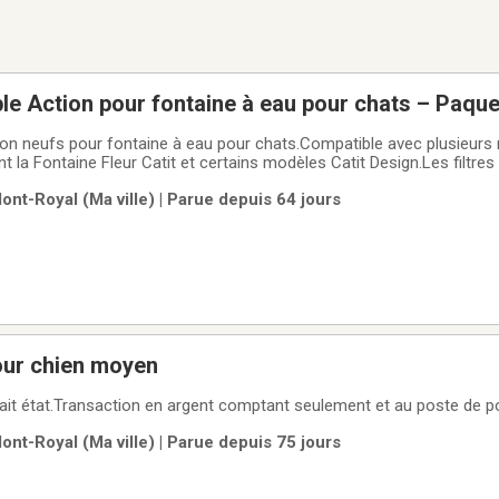
iple Action pour fontaine à eau pour chats – Paque
Action neufs pour fontaine à eau pour chats.Compatible avec plusieur
ant la Fontaine Fleur Catit et certains modèles Catit Design.Les filtre
 impuretés de l'eau✔ Retenir les débris et poils✔ Réduire le magnési
ont-Royal (Ma ville) | Parue depuis 64 jours
u robinet✔
our chien moyen
fait état.Transaction en argent comptant seulement et au poste de po
ont-Royal (Ma ville) | Parue depuis 75 jours