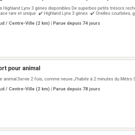
3 gènes disponibles De superbes petits trésors recherchent leur
ènes - femelle - yeux vert - queu 2
d / Centre-Ville (2 km) | Parue depuis 74 jours
pattes
rt pour animal
r animal.Servie 2 fois, comme neuve.J'habite à 2 minutes du Métro S
d / Centre-Ville (2 km) | Parue depuis 78 jours