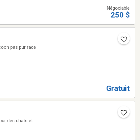
Négociable
250 $
 coon pas pur race
Gratuit
our des chats et