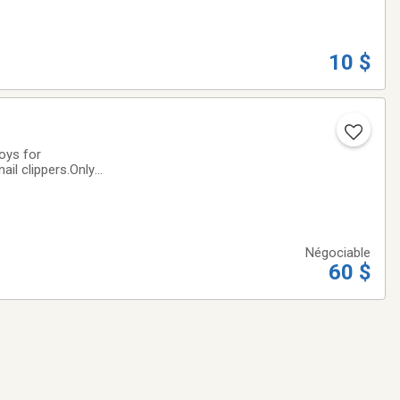
10 $
toys for
ail clippers.Only
Négociable
60 $