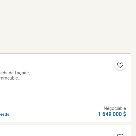
eds de façade,
. Immeuble
cluant le
Négociable
1 649 000 $
pieds