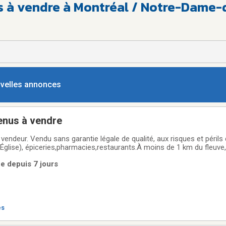
s à vendre à Montréal / Notre-Dame-
ouvelles annonces
enus à vendre
 vendeur. Vendu sans garantie légale de qualité, aux risques et périls 
'Église), épiceries,pharmacies,restaurants.À moins de 1 km du fleuve,
eptée seulement. L'augmentation de juillet 2026 est incluse.APH, MF 
e depuis 7 jours
es