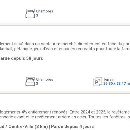
Chambres
3
éalement situé dans un secteur recherché, directement en face du par
sketball, pétanque, jeux d'eau et espaces récréatifs pour toute la fami
llège, du Cégep Saint-Laurent, de plusieurs écoles primaires, gard
Parue depuis 58 jours
s.
Chambres
Terrain
3
25.30 x 23.47 
logements 4½ entièrement rénovés. Entre 2024 et 2025, le revêtemen
çonnerie avant et le revêtement arrière en acier. Toutes les fenêtres, 
 été remplacées. Les escaliers et balcons avant/arrière ont été recon
d / Centre-Ville (8 km) | Parue depuis 4 jours
a été