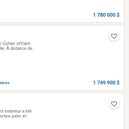
1 780 000 $
c Gohier offrant
lle. À distance de
eries, commerces,
1 749 900 $
mètres
t extérieur a été
portes-patio et
struits et une