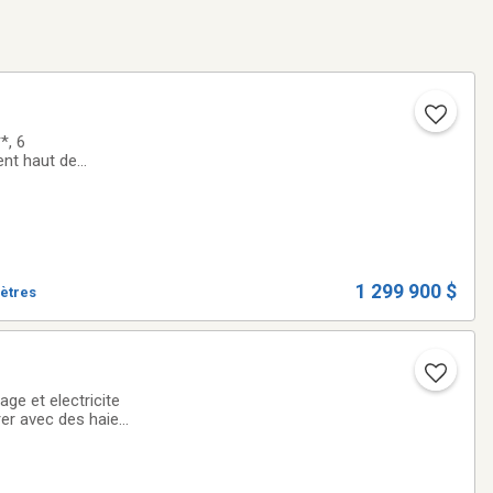
*, 6
ent haut de
t belle finition
1 299 900 $
mètres
ge et electricite
rer avec des haie
refait a neuf.Keller