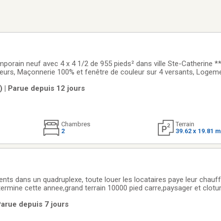
porain neuf avec 4 x 4 1/2 de 955 pieds² dans ville Ste-Catherine **
eurs, Maçonnerie 100% et fenêtre de couleur sur 4 versants, Logem
 quartz, Plafonds 9 pieds, lumières encastrées, climatiseur mural e
 | Parue depuis 12 jours
investissement.Addenda***
Chambres
Terrain
2
39.62 x 19.81 
ts dans un quadruplexe, toute louer les locataires paye leur chauffa
termine cette annee,grand terrain 10000 pied carre,paysager et clotu
s,les balcons en vitre et les fenetres changer et le toit est recement 
Parue depuis 7 jours