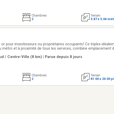
Chambres
Terrain
2
5.87 x 5.04 mè
or pour investisseurs ou propriétaires occupants! Ce triplex idéalem
 métro et à proximité de tous les services, combine emplacement d
iel d'occupation. La propriété a bénéficié de plusieurs rénovations au
d / Centre-Ville (8 km) | Parue depuis 8 jours
général et une
Chambres
Terrain
2
81.00 x 20.00 p