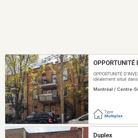
OPPORTUNITÉ D
OPPORTUNITÉ D'INVES
idéalement situé dans 
impeccablement entret
Montréal / Centre-Su
remplacement complet
Type
Multiplex
Duplex