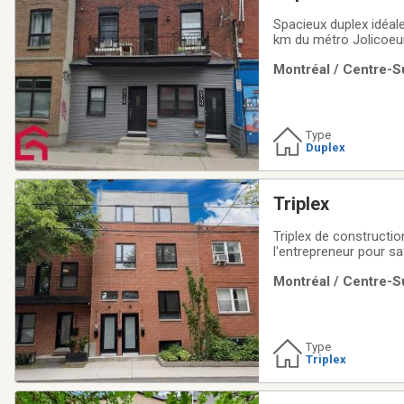
Spacieux duplex idéal
km du métro Jolicoeur
routiers et de tous l
Montréal / Centre-Su
au rez-de-chaussée et
Type
Duplex
Triplex
Triplex de constructio
l'entrepreneur pour sa
Vendu taxes incluses e
Montréal / Centre-Su
bénéficier de revenus
Type
Triplex