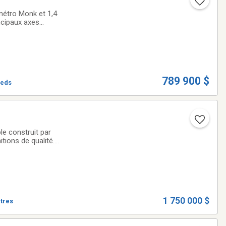
métro Monk et 1,4
ncipaux axes
res à coucher (3
789 900 $
ieds
le construit par
tions de qualité.
pant souhaitant
1 750 000 $
ètres