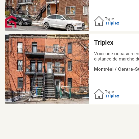
Type
Triplex
Triplex
Voici une occasion en 
distance de marche du
intéressants et potent
Montréal / Centre-Su
assurant un bon état 
Type
Triplex