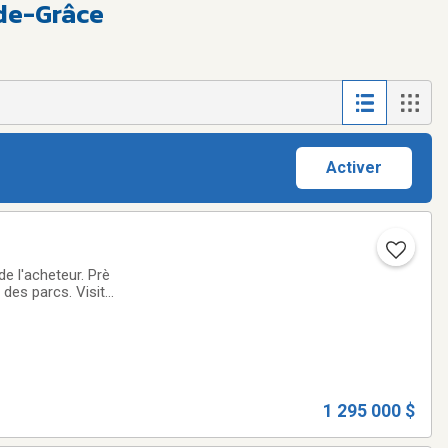
de-Grâce
Activer
de l'acheteur. Prè
 des parcs. Visite
332 209$, 4.21%,
1 295 000 $