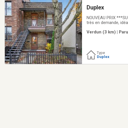
Duplex
NOUVEAU PRIX ***SUCCESSION
très en demande, idéal
succession demande un délai de
Verdun (3 km) | Par
demandée. Ad
Type
Duplex