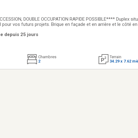
, DOUBLE OCCUPATION RAPIDE POSSIBLE**** Duplex situé dans un secteur
 pour vos futurs projets. Brique en façade et en arrière et le côté en 
 72hres pour répondre à vos offres. Préqualification bancaire sera
ue depuis 25 jours
dendaDuplex pour grosses
Chambres
Terrain
2
34.29 x 7.62 m