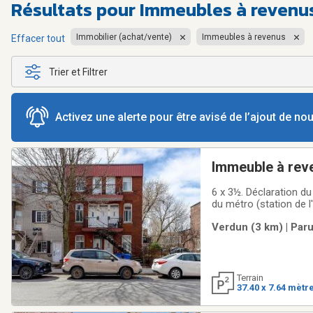
Résultats pour
Immeubles à revenu
Immobilier (achat/vente)
Immeubles à revenus
Effacer tout
Trier et Filtrer
Activez une alerte pour être avisé de l’ajout de n
Immeuble à rev
6 x 3½. Déclaration du
du métro (station de l
sur offre d'achat acc
Verdun (3 km) | Paru
40 VÉ 1 013 464 $
Terrain
37.40 x 7.64 mètr