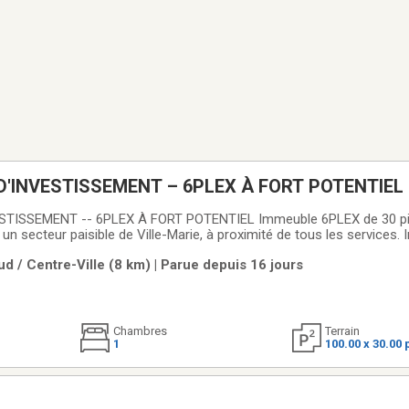
'INVESTISSEMENT – 6PLEX À FORT POTENTIEL
TISSEMENT -- 6PLEX À FORT POTENTIEL Immeuble 6PLEX de 30 pi
un secteur paisible de Ville-Marie, à proximité de tous les services
enu, ayant bénéficié de nombreuses améliorations au fil des ans, in
d / Centre-Ville (8 km) | Parue depuis 16 jours
 du mur de fondation arrière. Les 2
Chambres
Terrain
1
100.00 x 30.00 