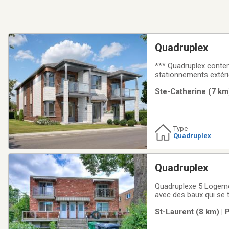
Quadruplex
*** Quadruplex contem
stationnements extéri
gamme avec comptoir de
Ste-Catherine (7 km)
intérieure! Très bon 
Type
Quadruplex
Quadruplex
Quadruplexe 5 Logemen
avec des baux qui se 
et frost,avec 3 garage
St-Laurent (8 km) | 
st and marlborough