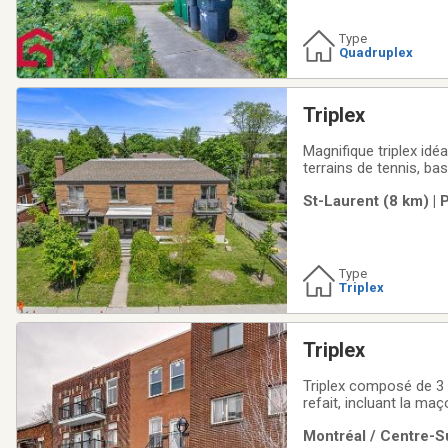
Type
Quadruplex
Triplex
Magnifique triplex id
terrains de tennis, ba
marche du métro Du Co
St-Laurent (8 km) | 
restaurants et service
Type
Triplex
Triplex
Triplex composé de 3 
refait, incluant la ma
portes intérieures ont
Montréal / Centre-Su
clôture arrière neuve 