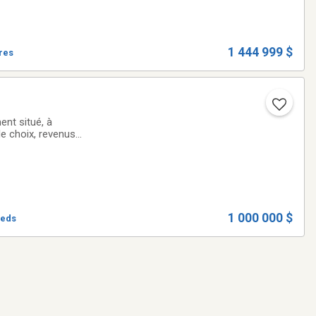
1 444 999 $
tres
ent situé, à
e choix, revenus
 fil du temps,
1 000 000 $
ieds