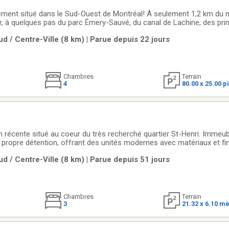
ement situé dans le Sud-Ouest de Montréal! À seulement 1,2 km du 
, à quelques pas du parc Émery-Sauvé, du canal de Lachine, des pri
es services. Le rez-de-chaussée offre un vaste logement de 4 chamb
d / Centre-Ville (8 km) | Parue depuis 22 jours
 1 au sous-sol). Le
Chambres
Terrain
4
80.00 x 25.00 p
n récente situé au coeur du très recherché quartier St-Henri. Immeub
 propre détention, offrant des unités modernes avec matériaux et fini
t avec la garantie légale. Opportunité idéale pour propriétaire-occu
d / Centre-Ville (8 km) | Parue depuis 51 jours
Chambres
Terrain
3
21.32 x 6.10 m