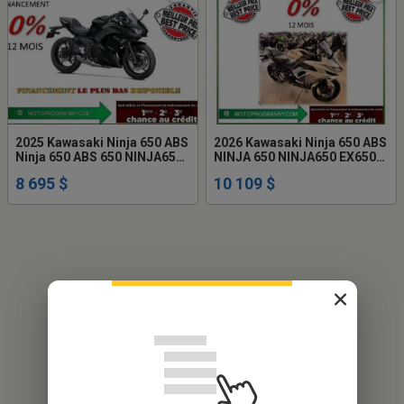
2025 Kawasaki Ninja 650 ABS
2026 Kawasaki Ninja 650 ABS
Ninja 650 ABS 650 NINJA650
NINJA 650 NINJA650 EX650
EX650 EX
EX 650
8 695 $
10 109 $