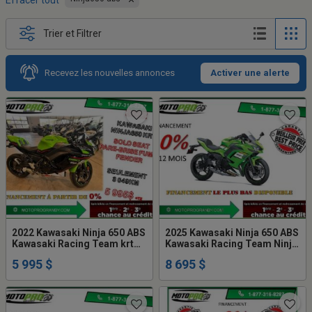
Effacer tout
Trier et Filtrer
Recevez les nouvelles annonces
Activer une alerte
2022 Kawasaki Ninja 650 ABS
2025 Kawasaki Ninja 650 ABS
Kawasaki Racing Team krt
Kawasaki Racing Team Ninja
ninja650 ninja ex 650 ex650
650 ABS 650 NINJA650 EX650
5 995 $
8 695 $
impeccable
EX KRT