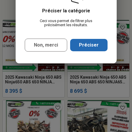
Préciser la catégorie
Ceci vous permet de filtrer plus
précisément les résultats.
Non, merci
Préciser
2025 Kawasaki Ninja 650 ABS
2025 Kawasaki Ninja 650 ABS
Ninja650 ABS 650 NINJA
Ninja 650 ABS 650 NINJA650
EX650 EX
EX650 EX
8 395 $
8 695 $