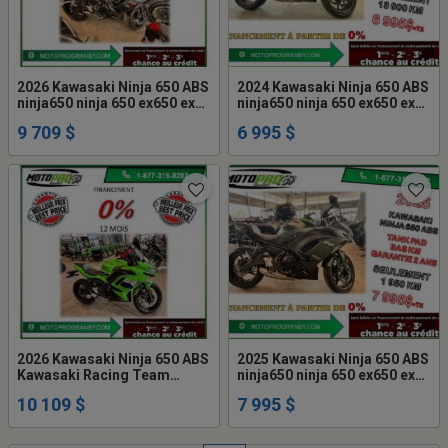
2026 Kawasaki Ninja 650 ABS
2024 Kawasaki Ninja 650 ABS
ninja650 ninja 650 ex650 ex
ninja650 ninja 650 ex650 ex
650 SPORT TOURING
650 ABS
9 709 $
6 995 $
2026 Kawasaki Ninja 650 ABS
2025 Kawasaki Ninja 650 ABS
Kawasaki Racing Team
ninja650 ninja 650 ex650 ex
ninja650 ninja 650 ex650 ex
650 GARANTIE 2 ANS
10 109 $
7 995 $
650 KRT