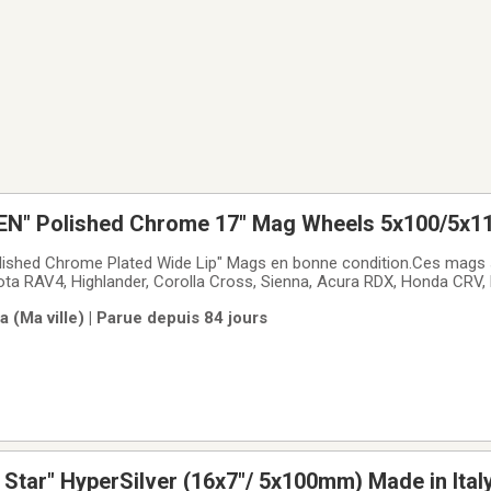
EN" Polished Chrome 17" Mag Wheels 5x100/5x
ished Chrome Plated Wide Lip" Mags en bonne condition.Ces mags s
ta RAV4, Highlander, Corolla Cross, Sienna, Acura RDX, Honda CRV, HR
 Qashqai, Mazda CX-5, CX-3, Hyundai Santa Fe, Tucson, Kona, Kia So
 (Ma ville) | Parue depuis 84 jours
7" pouces avec
 Star" HyperSilver (16x7"/ 5x100mm) Made in Ital