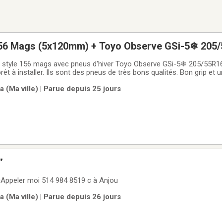
56 Mags (5x120mm) + Toyo Observe GSi-5❄ 205
style 156 mags avec pneus d'hiver Toyo Observe GSi-5❄ 205/55R16
prêt à installer. Ils sont des pneus de très bons qualités. Bon grip et 
ur touts les BMW Series 3, Series 1 etc...Ceux sont des 16 pouces 
 (Ma ville) | Parue depuis 25 jours
 et center
’
Appeler moi 514 984 8519 c à Anjou
 (Ma ville) | Parue depuis 26 jours