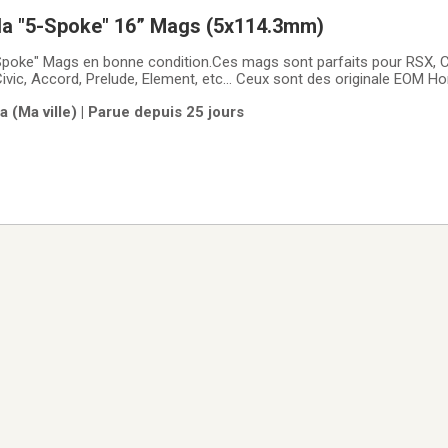
da "5-Spoke" 16” Mags (5x114.3mm)
poke" Mags en bonne condition.Ces mags sont parfaits pour RSX, CS
Civic, Accord, Prelude, Element, etc... Ceux sont des originale EOM 
14.3mm Donnez un look d'enfer à votre auto pour la nouvelle saiso
 (Ma ville) | Parue depuis 25 jours
iel, par