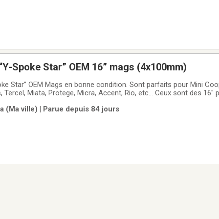
 “Y-Spoke Star” OEM 16” mags (4x100mm)
ke Star” OEM Mags en bonne condition. Sont parfaits pour Mini Coope
ris, Tercel, Miata, Protege, Micra, Accent, Rio, etc... Ceux sont des 16
ez un look d'enfer à votre auto pour la nouvelle saison qui com
 (Ma ville) | Parue depuis 84 jours
e ou