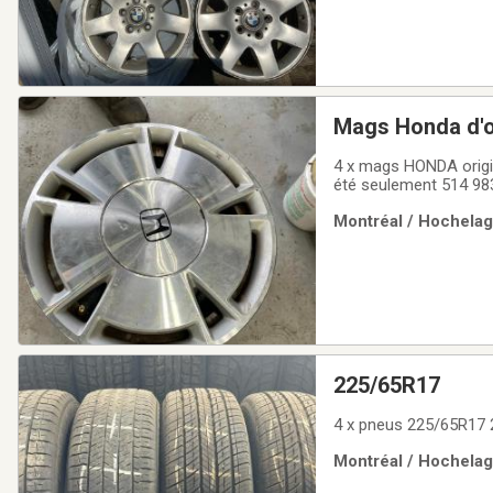
Mags Honda d'o
4 x mags HONDA origin
été seulement 514 98
Montréal / Hochelaga
225/65R17
4 x pneus 225/65R17 2
Montréal / Hochelaga