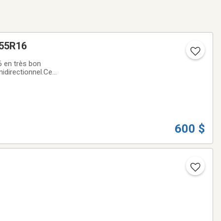
/55R16
 en très bon
unidirectionnel.Ces
originale BMW avec
600 $