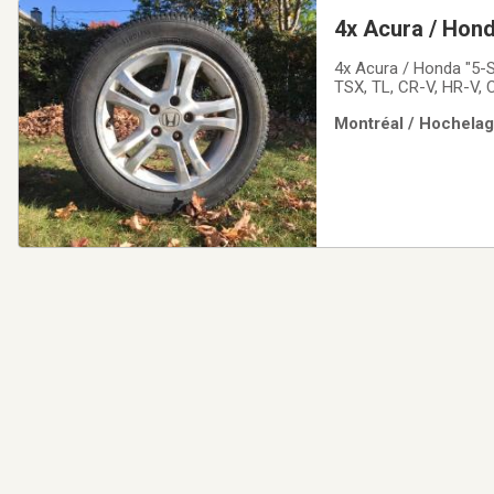
4x Acura / Hon
4x Acura / Honda "5-S
TSX, TL, CR-V, HR-V, 
avec bolt pattern 5x1
Montréal / Hochelaga
Communiquer par courr