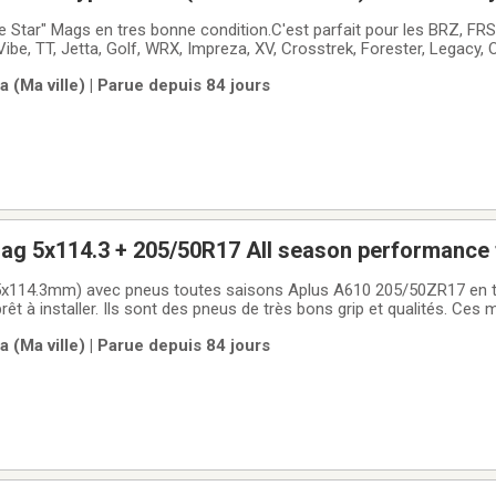
 Star" Mags en tres bonne condition.C'est parfait pour les BRZ, FRS,
 Vibe, TT, Jetta, Golf, WRX, Impreza, XV, Crosstrek, Forester, Legacy, 
ng 5 Star 16” pouces avec bolt pattern 5x100mmBalancer et pret pour
 (Ma ville) | Parue depuis 84 jours
ès bons
ag 5x114.3 + 205/50R17 All season performance 
x114.3mm) avec pneus toutes saisons Aplus A610 205/50ZR17 en 
prêt à installer. Ils sont des pneus de très bons grip et qualités. Ces
6, MX-5, CX-3, CX-30, CX-5, CX-50, CX-7, etc… Ceux sont des 17 pouc
 (Ma ville) | Parue depuis 84 jours
ern 114.3mm et center