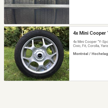
4x Mini Cooper
4x Mini Cooper “Y-Spo
Civic, Fit, Corolla, Ya
pattern 4x100mm Donn
Montréal / Hochelaga
par courriel, téléphon