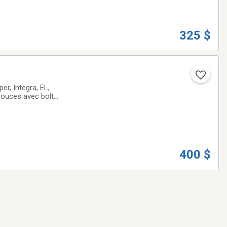
325 $
r, Integra, EL,
" pouces avec bolt
mence! Communiquer
400 $