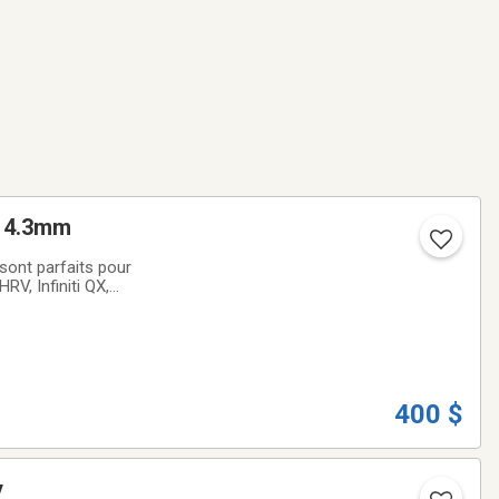
114.3mm
ont parfaits pour
V, Infiniti QX,
rento, Sportage,
400 $
y