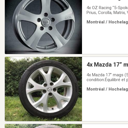
4x OZ Racing "5-Spoke
Prius, Corolla, Matrix,
mags sont des OZ Raci
Montréal / Hochelaga
sont des pneus de tr
4x Mazda 17” m
4x Mazda 17” mags (5
condition.Équilibré et 
pour les Mazda 3, 5, 
Montréal / Hochelaga
Mazda avec bolt patt