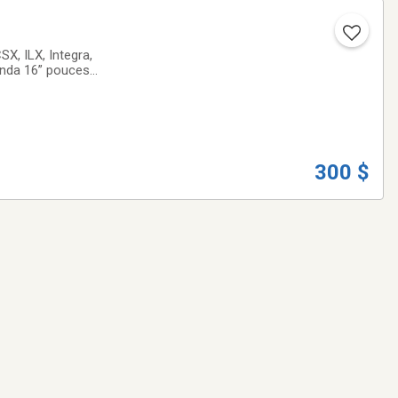
X, ILX, Integra,
Honda 16” pouces
n qui commence!
300 $