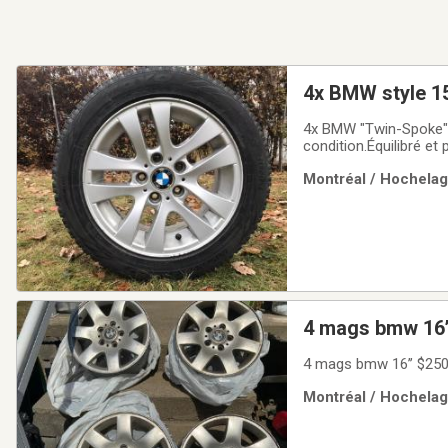
4x BMW style 1
4x BMW "Twin-Spoke" 
condition.Équilibré et 
mags sont parfaits po
Montréal / Hochelaga
bolt pattern 5x120mm
4 mags bmw 16’
4 mags bmw 16’’ $250
Montréal / Hochelaga