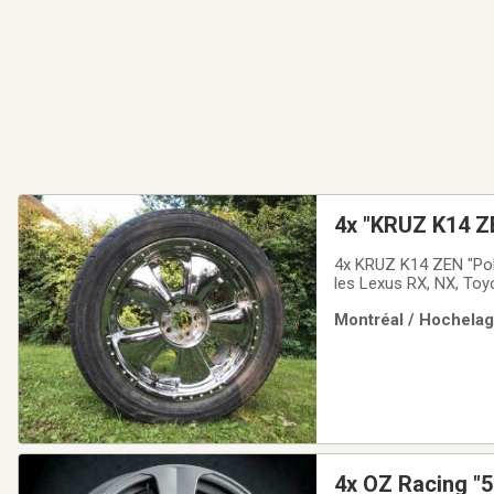
4x "KRUZ K14 Z
4x KRUZ K14 ZEN "Pol
les Lexus RX, NX, Toyo
FX, EX, Nissan Rogue,
Montréal / Hochelaga
etc...Ceux sont des 1
4x OZ Racing "5