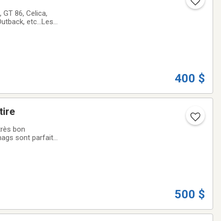
 GT 86, Celica,
Outback, etc...Les
 installer. Ils
400 $
tire
très bon
 mags sont parfaits
es originale
500 $