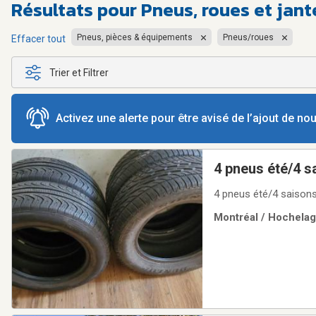
Résultats pour
Pneus, roues et jan
Pneus, pièces & équipements
Pneus/roues
Effacer tout
Trier et Filtrer
Activez une alerte pour être avisé de l’ajout de n
4 pneus été/4 s
étés
4 pneus été/4 saisons
Montréal / Hochelaga