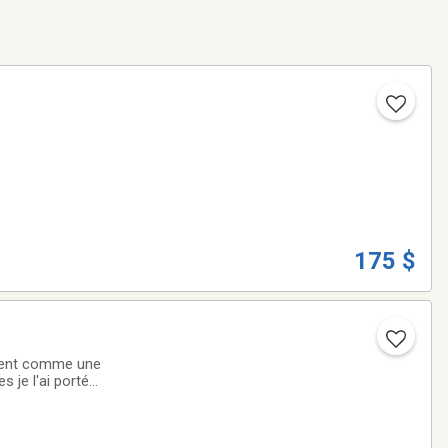
175 $
ement comme une
 je l'ai porté
ci de voir mes