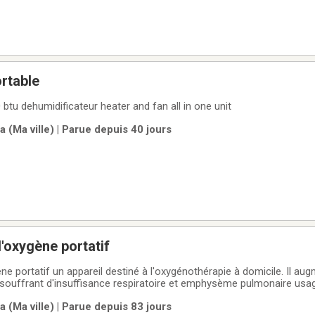
ortable
tu dehumidificateur heater and fan all in one unit
 (Ma ville) | Parue depuis 40 jours
'oxygène portatif
e portatif un appareil destiné à l'oxygénothérapie à domicile. Il au
souffrant d'insuffisance respiratoire et emphysème pulmonaire usa
est au ciel payer 3600$ a vendre 2800$ negociable et encore sous ga
 (Ma ville) | Parue depuis 83 jours