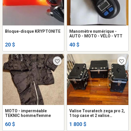
Bloque-disque KRYPTONITE
Manomètre numérique -
AUTO - MOTO - VÉLO - VTT
20 $
40 $
MOTO - imperméable
Valise Touratech zega pro 2,
TEKNIC homme/femme
1 top case et 2 valise
latéral,couleur noir avec
60 $
1 800 $
serrure