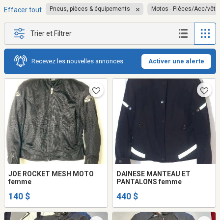
Pneus, pièces & équipements
Motos - Pièces/Acc/vêt
Effacer tout
Trier et Filtrer
Recevez les nouvelles annonces
Activer une alerte
JOE ROCKET MESH MOTO
DAINESE MANTEAU ET
femme
PANTALONS femme
140 $
440 $