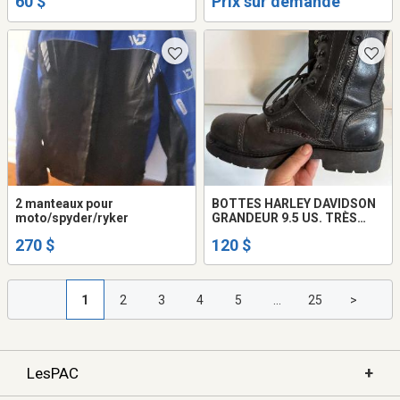
60 $
Prix sur demande
2 manteaux pour
BOTTES HARLEY DAVIDSON
moto/spyder/ryker
GRANDEUR 9.5 US. TRÈS
BON ÉTAT.
270 $
120 $
1
2
3
4
5
...
25
>
+
LesPAC