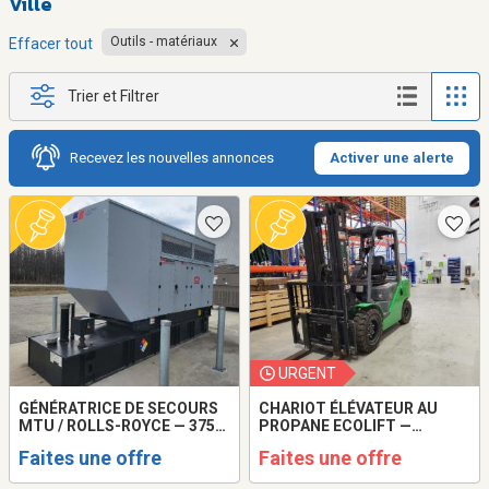
Ville
Outils - matériaux
Effacer tout
Trier et Filtrer
Recevez les nouvelles annonces
Activer une alerte
URGENT
GÉNÉRATRICE DE SECOURS
CHARIOT ÉLÉVATEUR AU
MTU / ROLLS-ROYCE — 375
PROPANE ECOLIFT —
KVA
CAPACITÉ DE 3 000 KG
Faites une offre
Faites une offre