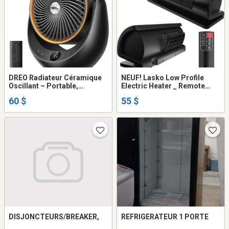
DREO Radiateur Céramique
NEUF! Lasko Low Profile
Oscillant – Portable,
Electric Heater _ Remote
Puissance 1500W – Neuf
Control / New/Chauffrette
60 $
55 $
électrique Lasko
DISJONCTEURS/BREAKER,
REFRIGERATEUR 1 PORTE