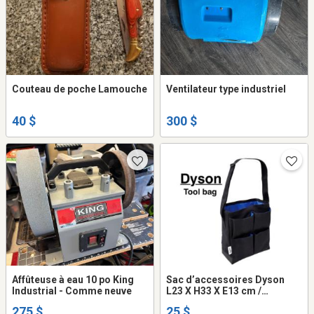
Couteau de poche Lamouche
Ventilateur type industriel
40 $
300 $
Affûteuse à eau 10 po King
Sac d’accessoires Dyson
Industrial - Comme neuve
L23 X H33 X E13 cm /
sacoche avec bandoulière
275 $
25 $