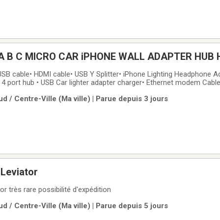
 A B C MICRO CAR iPHONE WALL ADAPTER HUB
USB cable• HDMI cable• USB Y Splitter• iPhone Lighting Headphone A
 4 port hub • USB Car lighter adapter charger• Ethernet modem Cabl
tor cable • RCA cable• USB extender cable• Audio cableAll cables ar
d / Centre-Ville (Ma ville) | Parue depuis 3 jours
Delivery is
Leviator
 très rare possibilité d'expédition
d / Centre-Ville (Ma ville) | Parue depuis 5 jours