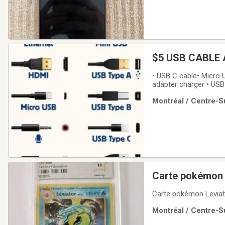
$5 USB CABLE
• USB C cable• Micro 
adapter charger • USB
cable • Computer moni
Montréal / Centre-Su
brand new never used. 
Carte pokémon 
Carte pokémon Leviator
Montréal / Centre-Su