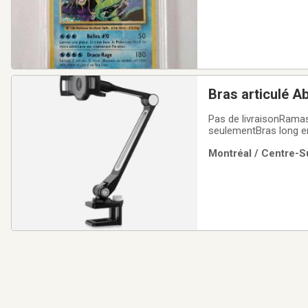
Pas de livraisonRamas
seulementBras long en
manœuvres de rotation 
Montréal / Centre-Su
portée et vous procure