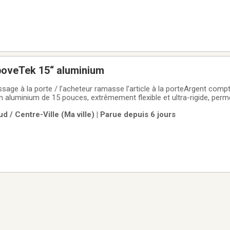
Bras articulé AboveTek 15“ aluminium
sage à la porte / l’acheteur ramasse l’article à la porteArgent comp
 aluminium de 15 pouces, extrêmement flexible et ultra-rigide, perm
et de pliage. Réglable à la manière d’un bras en col de cygne, il of
d / Centre-Ville (Ma ville) | Parue depuis 6 jours
 une liberté totale pour