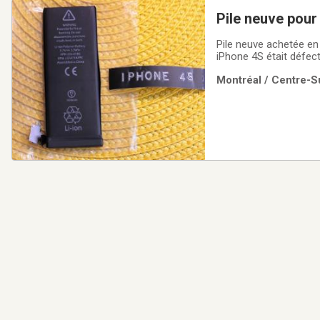
Pile neuve pour
Pile neuve achetée en 
iPhone 4S était défect
une pile neuve ayant 
Montréal / Centre-Su
négociable.