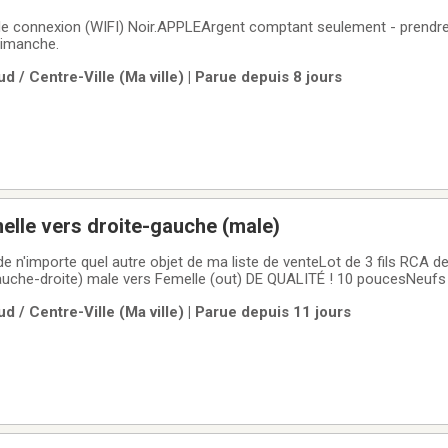
 de connexion (WIFI) Noir.APPLEArgent comptant seulement - prendr
dimanche.
d / Centre-Ville (Ma ville) | Parue depuis 8 jours
ils RCA Femelle vers droite-gauche (male)
 de n'importe quel autre objet de ma liste de venteLot de 3 fils RCA d
e-droite) male vers Femelle (out) DE QUALITÉ ! 10 poucesNeufs (jamais servi
ente; Surplus personnelRencontre sur la rue, stationnement, ou dans
d / Centre-Ville (Ma ville) | Parue depuis 11 jours
tre-ville