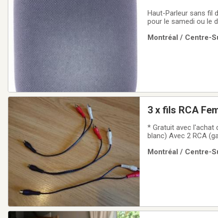
Haut-Parleur sans fil
pour le samedi ou le 
Montréal / Centre-Su
3 x f
* Gratuit avec l'achat
blanc) Avec 2 RCA (gauch
mais testé)Cause de v
Montréal / Centre-Su
adjacent au metro (cen