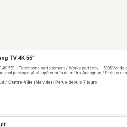
g TV 4K 55’’
K 55’’ – Fonctionne parfaitement / Works perfectly – 500$Vendu d
e original packagingÀ récupérer près du métro Angrignon / Pick-up ne
nt / Cash only – pas de livraison / no delivery
d / Centre-Ville (Ma ville) | Parue depuis 7 jours
it