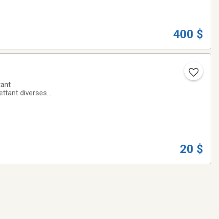
400 $
tant
ettant diverses
fre une grande
20 $