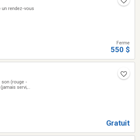
e un rendez-vous
Ferme
550 $
e son (rouge -
,
 un endroit public
Gratuit