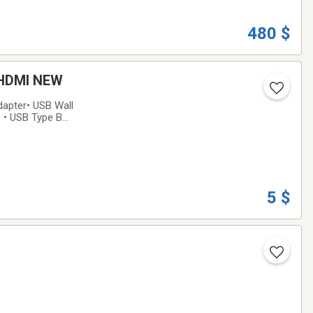
480 $
 HDMI NEW
dapter• USB Wall
e • USB Type B
e only $5 and are
5 $