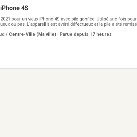
 iPhone 4S
2021 pour un vieux iPhone 4S avec pile gonflée. Utilisé une fois pour
ueux ou pas. L'appareil s'est avéré défectueux et la pile a été remisé
servi une demi-heure approximativement.À vendre pour la somme de 
d / Centre-Ville (Ma ville) | Parue depuis 17 heures