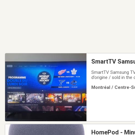
SmartTV Samsun
SmartTV Samsung TV 4
d’origine / sold in th
metroComptant seuleme
Montréal / Centre-Su
HomePod - Minu