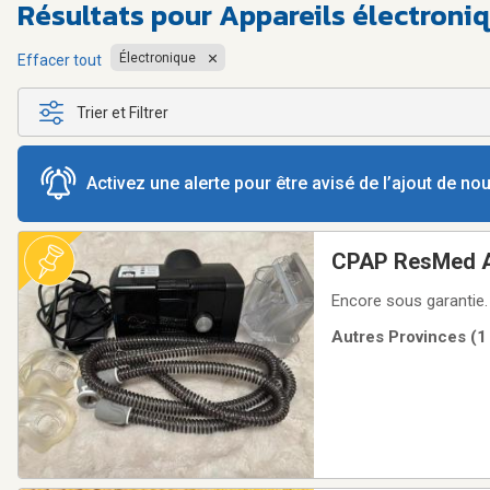
Résultats pour
Appareils électroniq
Électronique
Effacer tout
Trier et Filtrer
Activez une alerte pour être avisé de l’ajout de n
CPAP ResMed A
Encore sous garantie. 
Autres Provinces (1 