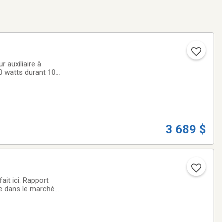
00 watts durant 10
3 689 $
it ici. Rapport
e dans le marché
 sommes fiers de