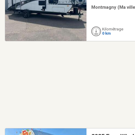
queen, salle à manger 
Montmagny (Ma ville
cuisinière 2 brûleurs e
Kilométrage
0 km