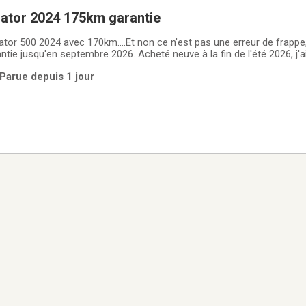
nator 2024 175km garantie
tor 500 2024 avec 170km....Et non ce n'est pas une erreur de frappe,
ntie jusqu'en septembre 2026. Acheté neuve à la fin de l'été 2026, j'a
it d'horaire avec mon nouvel emploi et mes études, je n'ai donc pas 
 Parue depuis 1 jour
mis