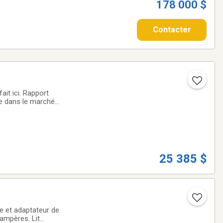
178 000 $
Contacter
it ici. Rapport
e dans le marché
 sommes fiers de
25 385 $
e et adaptateur de
 ampères. Lit