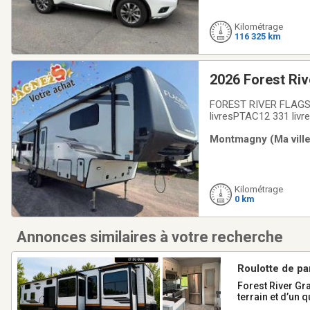
Kilométrage
116 325 km
2026 Forest R
FOREST RIVER FLAGST
livresPTAC12 331 livr
couchage4Capacité en
Montmagny (Ma ville
Kilométrage
0 km
Annonces similaires à votre recherche
Roulotte de pa
inclus - 2 gaz
Forest River Grand Lodge 42 FK mo
terrain et d’un 
extérieur.L’ame