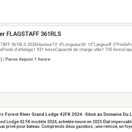
iver FLAGSTAFF 361RLS
AFF 361RLS 2026Hauteur13' 4"Longueur36' 10"Largeur8' 0"PoidsPo
esPoids d'attelage1 931 livresCapacité de charge utile1 730 livresCa
 eau - Noir53 gallonsCapacité en eau douce54 gallonsCapacité en e
) | Parue depuis 1 heure
gallons. Auvents2 Essieux2. *** Couleurs,
rc Forest River Grand Lodge 42FK 2024 -Situé au Domaine Du Lac
ebos -remise-foyer
dèle 2024, achetée neuve en 2025.État impeccable, très peu utilisé.Propriétaire du
quai privé pour bateau .Comprends deux gazebos , une remise, un foyer
ublement des deux Gazebos ainsi que le barbecue sont inclus.Une oc