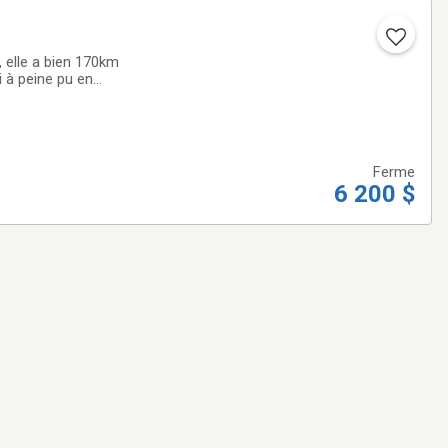
 elle a bien 170km
i à peine pu en
pu terminer ma
Ferme
6 200 $