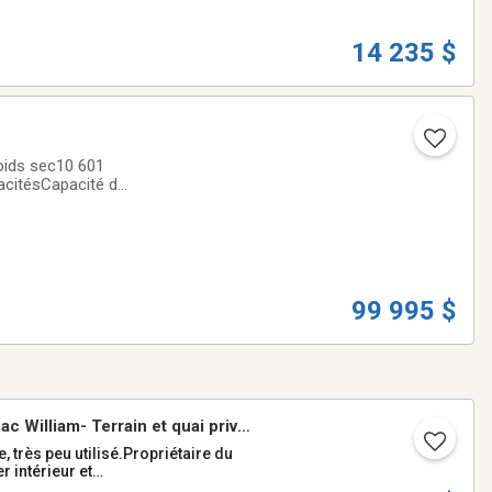
14 235 $
ids sec10 601
pacitésCapacité de
au - Gris92
99 995 $
 William- Terrain et quai privé
 intérieur et
casion clé en main, disponible,