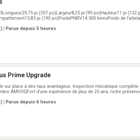
s
ongueur29,75 pi (357 po)Largeur8,25 pi (99 po)Hauteur11 pi (132 
)Empattement15,83 pi (190 po)PoidsPNBV14 500 livresPoids de l'attel
té de carburant55,0 gal.Capacité de stockage699,4 gal.Réservoirs d
) | Parue depuis 5 heures
ouce1Capacité totale du
ius Prime Upgrade
e sur place à des taux avantageux. Inspection mécanique complète fa
embre AMVOQFort d'une expérience de plus de 25 ans, notre présenc
rence dans la vente de voitures dans la région de Montmagny. Nous
) | Parue depuis 6 heures
 personnalisé et