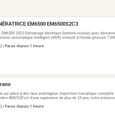
ÉNÉRATRICE EM6500 EM6500S2C3
rie incluse) avec démarreur auxiliaire à
tension automatique intelligent (iAVR) exclusif à Honda (procure 7 0
e de certains équipements), et plus encore.
) | Parue depuis 1 heure
urano
e sur place à des taux avantageux. Inspection mécanique complète fa
embre AMVOQFort d'une expérience de plus de 25 ans, notre présenc
rence dans la vente de voitures dans la région de Montmagny. Nous
) | Parue depuis 1 heure
 personnalisé et