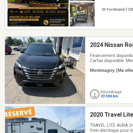
maintenant.Pour
St-Ferdinand (12
2024 Nissan Ro
Financement disponibl
Carfax disponible. M
fait de nous une réfé
Montmagny (Ma ville
vous offrir un service
Kilométrage
23 500 km
2020 Travel Lit
TRAVEL LITE AURA 24B
frein électrique pour 