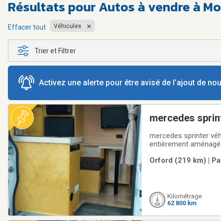
Résultats pour
Autos à vendre à M
Véhicules
Effacer tout
Trier et Filtrer
Activez une alerte pour être avisé de l’ajout de n
mercedes sprint
mercedes sprinter véhi
entièrement aménagé.p
Orford (219 km) | Pa
Kilométrage
62 800 km