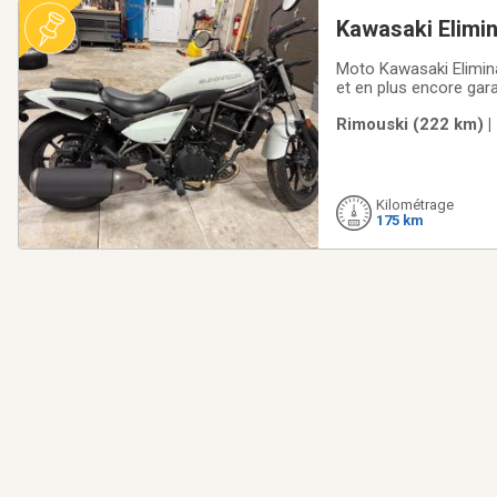
Kawasaki Elimi
Moto Kawasaki Elimina
et en plus encore gara
profiter du à un confl
Rimouski (222 km) |
formation pour le per
Kilométrage
175 km