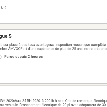
 plus
5 km)
gue S
e sur place à des taux avantageux. Inspection mécanique complète fa
embre AMVOQFort d'une expérience de plus de 25 ans, notre présenc
rence dans la vente de voitures dans la région de Montmagny. Nous
) | Parue depuis 2 heures
 personnalisé et
e
H 2020Aura 24 BH 2020. 3 200 lb à sec. Cric de remorque électriqu
tout véhicule. Branchement électrique de 20 pi avec adaptateur de 30