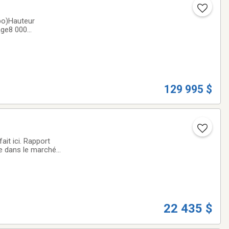
po)Hauteur
age8 000
e rétentionNombre
129 995 $
it ici. Rapport
e dans le marché
 sommes fiers de
22 435 $