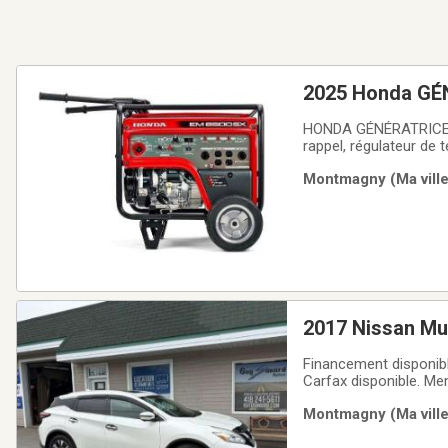
2025 Honda G
HONDA GÉNÉRATRICE EM6500 2025 Démarrage électrique (batte
rappel, régulateur de 
sec. pour le démarrag
Montmagny (Ma ville
2017 Nissan M
Financement disponibl
Carfax disponible. M
fait de nous une réfé
Montmagny (Ma ville
vous offrir un service