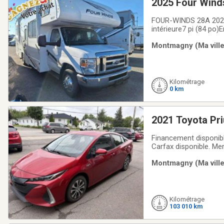
2025 Four Wind
FOUR-WINDS 28A 2025L
intérieure7 pi (84 po
livresCapacitésCapaci
Montmagny (Ma ville
de réservoirs d'eau d
Kilométrage
0 km
2021 Toyota Pr
Financement disponibl
Carfax disponible. M
fait de nous une réfé
Montmagny (Ma ville
vous offrir un service
Kilométrage
103 010 km