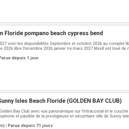
en Floride pompano beach cypress bend
027 voici les disponibilités Septembre et octobre 2026 au complet li
2026 libre Décembre 2026 janvier mi mars 2027 libreIl est loué de
 louer à pompano beach floride à cypress bend situé au 7 ieme et
Parue depuis 1 jour
pé avec tout
 Sunny Isles Beach Floride (GOLDEN BAY CLUB)
olden Bay Club avec vue panoramique sur l’intracostal et le couché d
phone et paisible de la prestigieuse et sécuritaire ville de Sunny Isl
 Fort Lauderdale, à 700m de la plage (8min de marche) et à distanc
m) | Parue depuis 71 jours
ué au 6e