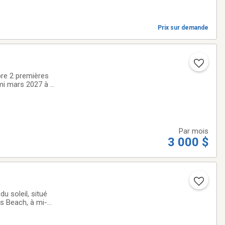
Prix sur demande
bre 2 premières
 mi mars 2027 à mi
age d’un complexe
Par mois
3 000 $
u soleil, situé
es Beach, à mi-
e de marche de