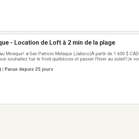
ue - Location de Loft à 2 min de la plage
 au Mexique! ☀️San Patricio Melaque (Jalisco)À partir de 1 600 $ CA
 souhaitez fuir le froid québécois et passer l'hiver au soleil?Je v
à San Patricio Melaque, une charmante ville de la côte Pacifique mex
 | Parue depuis 25 jours
tendue, ses