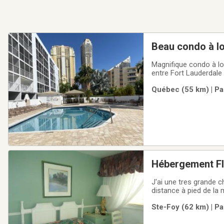
Beau condo à lo
Magnifique condo à lou
entre Fort Lauderdale 
marche de la plage! Se
Québec (55 km) | Pa
francophones pendan
Hébergement Fl
J'ai une tres grande chambre dans condo à louer, avec accès à la cuisine et chambre de bain à Hollywood ,
distance à pied de la 
dans la chambre un fri
Ste-Foy (62 km) | Pa
Une fan ou air climati