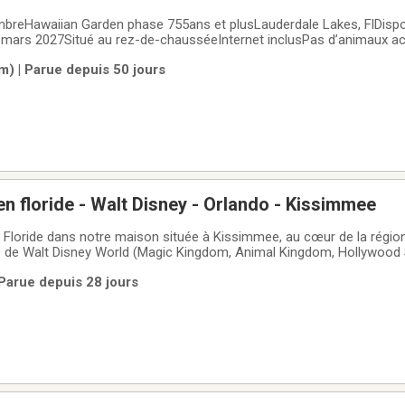
breHawaiian Garden phase 755ans et plusLauderdale Lakes, FlDispo
mars 2027Situé au rez-de-chausséeInternet inclusPas d’animaux ac
location 3 mois: 1850,00US/ moisPrix pour 5 mois 1800,00US/moisStationneme
m) | Parue depuis 50 jours
en floride - Walt Disney - Orlando - Kissimmee
la Floride dans notre maison située à Kissimmee, au cœur de la régio
 de Walt Disney World (Magic Kingdom, Animal Kingdom, Hollywood 
Universal Studios et SeaWorld✨ Emplacement idéal, tout est à port
Parue depuis 28 jours
026-2027 :