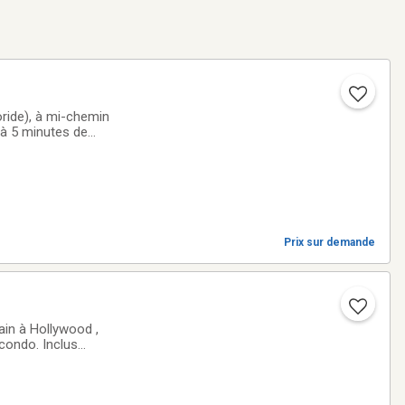
oride), à mi-chemin
 à 5 minutes de
nté par les
Prix sur demande
 condo. Inclus
elas orthopédique,