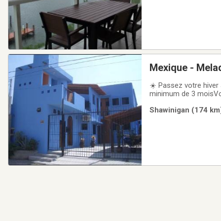
Mexique - Melaq
☀️ Passez votre hiver
minimum de 3 moisVous
magnifique loft situé 
Shawinigan (174 km)
pour son ambiance dé