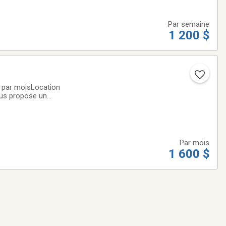
Par semaine
1 200 $
D par moisLocation
ous propose un
icaine, reconnue
Par mois
1 600 $