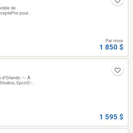
nible de
ceptéPrix pour
nt en face du condo
Par mois
1 850 $
n d'Orlando :✨ À
Studios, Epcot)✨
ée de main
1 595 $