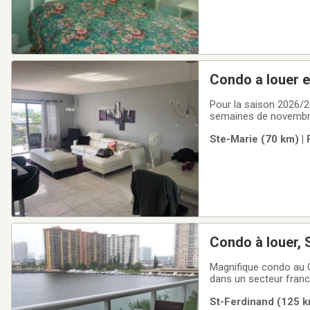
Condo a louer 
Pour la saison 2026/2
semaines de novembre 
mai 2027Beau Condo a
Ste-Marie (70 km) | 
de 9 étages tout équi
Condo à louer,
Magnifique condo au G
dans un secteur franco
chemin entre Miami et
St-Ferdinand (125 k
tous les services. Sit