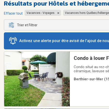
Résultats pour
Hôtels et hébergem
Vacances - Voyages
Vacances hors Québec/héberg
Effacer tout
Trier et Filtrer
Activez une alerte pour être avisé de l’ajout de n
Condo situé au rez-ch
céramique, laveuse sé
cuir, électro ménagers 
Berthier-sur-Mer (15
de plage, parasols et