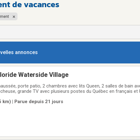
ent de vacances
ement
ouvelles annonces
Condo à louer Floride Waterside Village
aussée, porte patio, 2 chambres avec lits Queen, 2 salles de bain a
cheuse, grande TV avec plusieurs postes du Québec en français et U
neufs en Stainless, lave-vaisselle, BBQ, tout équipé, toute la literie 
 km) | Parue depuis 21 jours