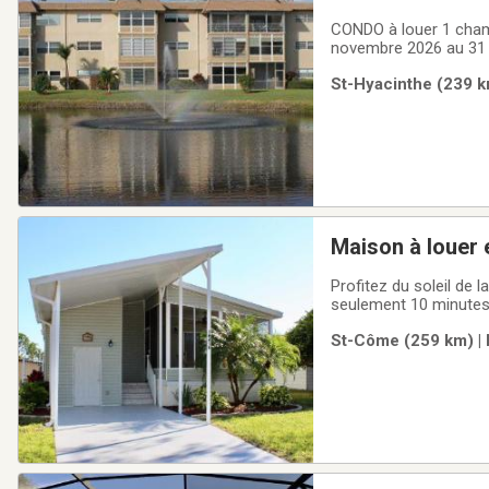
CONDO à louer 1 cham
novembre 2026 au 31 
St-Hyacinthe (239 k
Maison à louer 
Profitez du soleil de 
seulement 10 minutes
20 minutes des parcs 
St-Côme (259 km) | 
!Disponibilités hiver 2