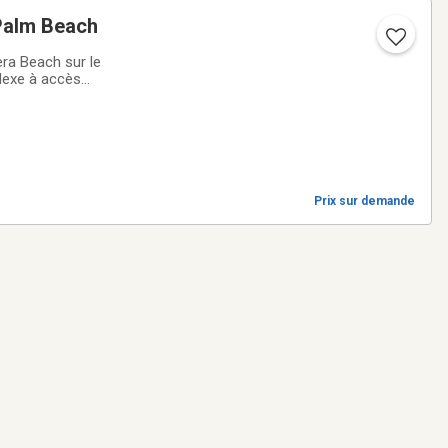
 Palm Beach
era Beach sur le
lexe à accès
 ville (townhouse)
Prix sur demande