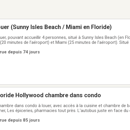
uer (Sunny Isles Beach / Miami en Floride)
er, pouvant accueillir 4 personnes, situé à Sunny Isles Beach (en Fl
(20 minutes de l’aéroport) et Miami (25 minutes de l’aéroport). Situé
cteur de prestige et très sécuritaire. Grandement apprécié et fréque
rue depuis 74 jours
t toute
oride Hollywood chambre dans condo
mer, Les épiceries, pharmacies tout près. L'autobus juste en face du
go, internet, une porte pour aller à l'extérieur, un lit queen avec mat
rue depuis 85 jours
sé,