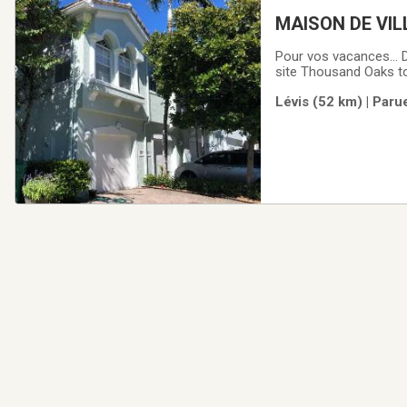
MAISON DE VILLE
Pour vos vacances... D
site Thousand Oaks t
contrôlé, sécuritaire,
Lévis (52 km) | Paru
est située au 2ème ét