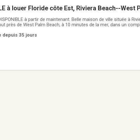
 à louer Floride côte Est, Riviera Beach--West
ISPONIBLE à partir de maintenant. Belle maison de ville située à Rivi
out près de West Palm Beach, à 10 minutes de la mer, dans un comp
 avec piscine, terrain de tennis, terrain de basket et gym.La maison de
e depuis 35 jours
age et