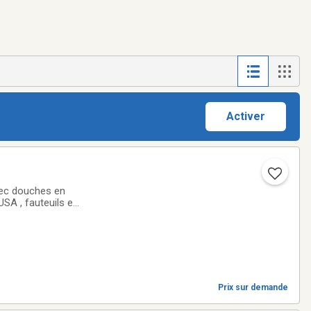
Activer
vec douches en
SA , fauteuils en
est fournie, chaises
Prix sur demande