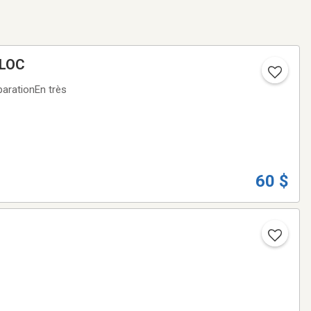
ELOC
parationEn très
60 $