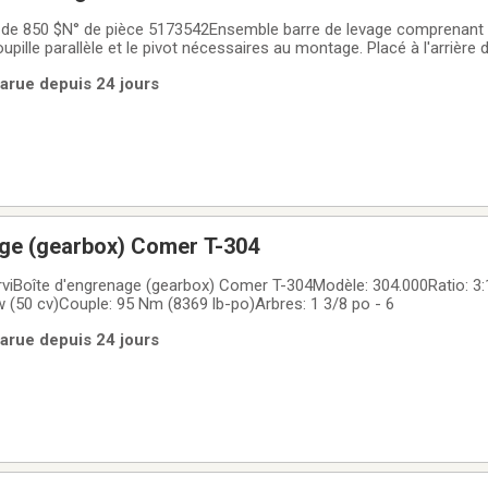
f de 850 $N° de pièce 5173542Ensemble barre de levage comprenant
oupille parallèle et le pivot nécessaires au montage. Placé à l'arrière 
s, il est idéal pour monter, lever, régler et stabiliser vos outils. Gr
Parue depuis 24 jours
age (gearbox) Comer T-304
rviBoîte d'engrenage (gearbox) Comer T-304Modèle: 304.000Ratio: 3:1
 (50 cv)Couple: 95 Nm (8369 lb-po)Arbres: 1 3/8 po - 6
Parue depuis 24 jours