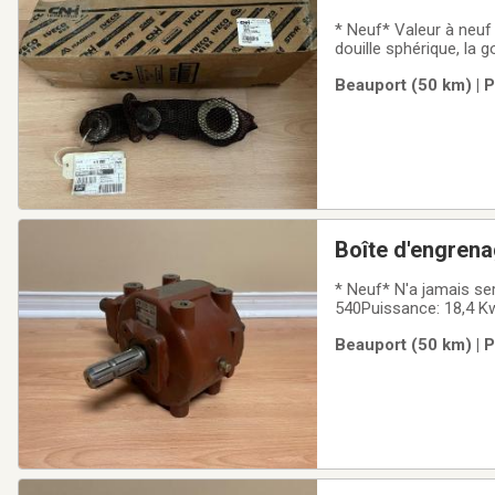
* Neuf* Valeur à neu
douille sphérique, la g
avec trois bras mobile
Beauport (50 km) | 
d'attelage d'origine, le
Boîte d'engren
* Neuf* N'a jamais se
540Puissance: 18,4 Kw
Beauport (50 km) | 