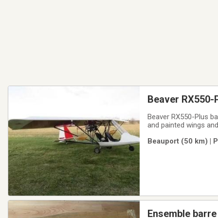
Beaver RX550-Pl
Beaver RX550-Plus basi
and painted wings and
pitch w/2.14 speed bel
Beauport (50 km) | 
mechanical brakes. No
Ensemble barre