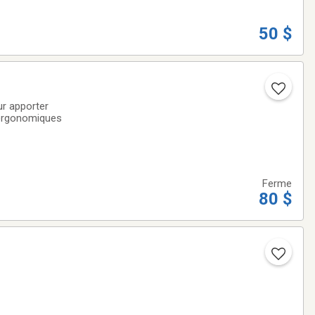
50 $
ur apporter
s ergonomiques
Ferme
80 $