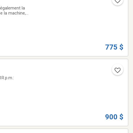
 également la
de la machine,
âce aux composants
775 $
R.p.m.:
900 $