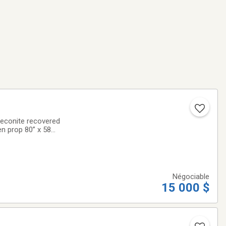
 Ceconite recovered
prop 80” x 58
ng tanks,
Négociable
15 000 $