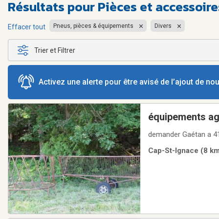
Résultats pour
Pièces et accessoir
Pneus, pièces & équipements
Divers
Effacer tout
Trier et Filtrer
Activez une alerte pour être avisé de l’ajout de n
équipements ag
demander Gaétan a 4
Cap-St-Ignace (8 km