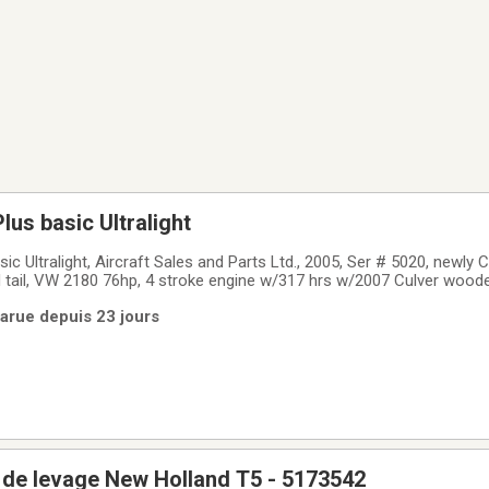
us basic Ultralight
c Ultralight, Aircraft Sales and Parts Ltd., 2005, Ser # 5020, newly
 tail, VW 2180 76hp, 4 stroke engine w/317 hrs w/2007 Culver wooden 
t reduction unit, 8hrs TTAF on recovered plane, dual 5 US gal. pod wi
Parue depuis 23 jours
 structural
 de levage New Holland T5 - 5173542