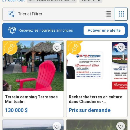
Effacer tout
Trier et Filtrer
Recevez les nouvelles annonces
Activer une alerte
Terrain camping Terrasses
Recherche terres en culture
Montcalm
dans Chaudières-
Appalaches pour
130 000 $
Prix sur demande
producteurs agricoles