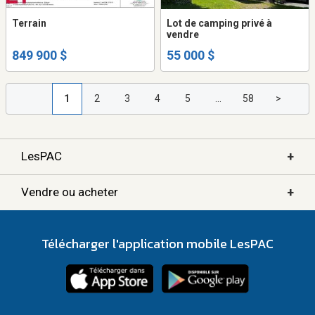
Terrain
Lot de camping privé à
vendre
849 900 $
55 000 $
1
2
3
4
5
...
58
>
+
LesPAC
+
Vendre ou acheter
Télécharger l'application mobile LesPAC