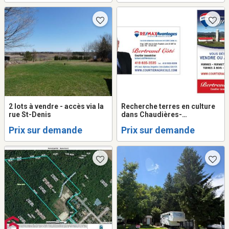
2 lots à vendre - accès via la
Recherche terres en culture
rue St-Denis
dans Chaudières-
Appalaches pour
Prix sur demande
Prix sur demande
producteurs agricoles