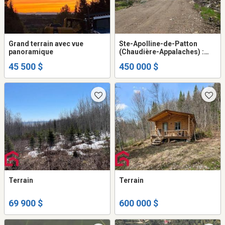
Grand terrain avec vue
Ste-Apolline-de-Patton
panoramique
(Chaudière-Appalaches) :
Terre à bois de 353 acres,
45 500 $
450 000 $
vaste territoire de chasse,
coupe de bois
Terrain
Terrain
69 900 $
600 000 $