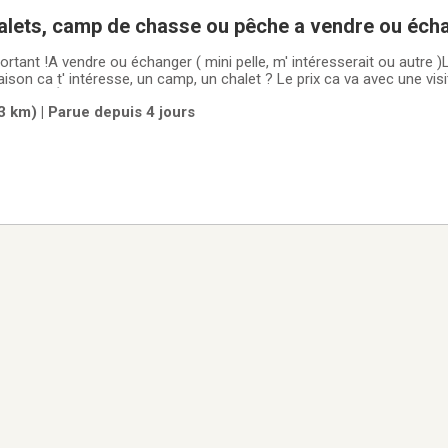
alets, camp de chasse ou pêche a vendre ou éch
mportant !A vendre ou échanger ( mini pelle, m' intéresserait ou autre 
esse, un camp, un chalet ? Le prix ca va avec une visite, pas pour les
VISITÉE ) , si vous n' avez pas cet intérêt ne pas déranger SVP. 
 km) | Parue depuis 4 jours