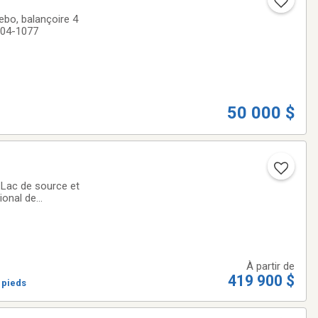
ebo, balançoire 4
-604-1077
50 000 $
.Lac de source et
ional de
).Chalet intime et
À partir de
419 900 $
0 pieds