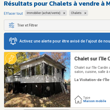
Résultats pour
Chalets à vendre à
Immobilier (achat/vente)
Chalets
Effacer tout
Trier et Filtrer
Activez une alerte pour être avisé de l’ajout de n
Chalet sur l‘Ile 
Chalet sur l’île Cardi
salon, cuisine, salle
autre petit chalet. Ca
La Visitation-de-l'Î
Accessible seulement
Type
Maison mobile