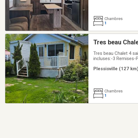
Chambres
1
Tres beau Chale
Tres beau Chalet 4 sa
incluses:-3 Remises-Pou
d'eau-Pres du Golf (5 
Plessisville (127 km
Chambres
1