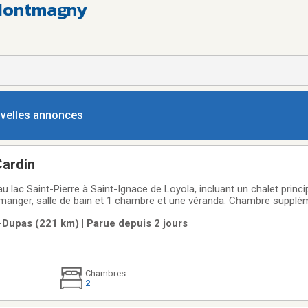
 Montmagny
ouvelles annonces
Cardin
n au lac Saint-Pierre à Saint-Ignace de Loyola, incluant un chalet prin
 à manger, salle de bain et 1 chambre et une véranda. Chambre supplé
banon et quais inclus. Idéal pour pêcheurs et chasseurs où le chevreu
le-Dupas (221 km) | Parue depuis 2 jours
 par
Chambres
2