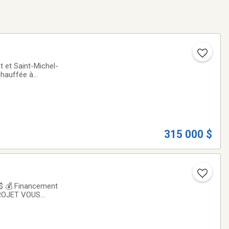
 et Saint-Michel-
 chauffée à
au et six chambres
315 000 $
 PROJET VOUS
ine de caractère,