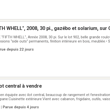
H WHELL'', 2008, 30 pi., gazébo et solarium, sur
 Québec.
ée 2008, 30 pi. Sur le lot 902, belle grande roulotte Brookside de
ensions ''side outs'' permanents, finition intérieure en bois, meublée.
uffage, air climatisé, air fryer, cafetière, réfrigérateur récent, meub
rue depuis 22 jours
ot central à vendre
 équipée avec ilot central, beaucoup de rangement et fenestration.I 
pane.Cuisinette extérieure.Vient avec cabanon, frigidaire, outils, vaiss
eur et balançoire.Raison de la vente: Nous ne sommes plus dans la ré
| Parue depuis 4 jours