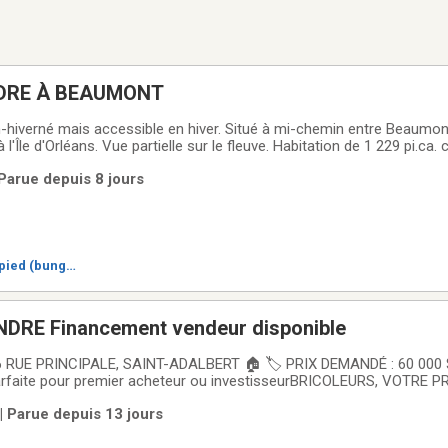
DRE À BEAUMONT
-hiverné mais accessible en hiver. Situé à mi-chemin entre Beaumont
l'Île d'Orléans. Vue partielle sur le fleuve. Habitation de 1 229 pi.ca.
cuisine, grand salon, véranda, salle de lavage/douche, deux salles d'e
Parue depuis 8 jours
.
pied (bungal
DRE Financement vendeur disponible
Parfaite pour premier acheteur ou investisseurBRICOLEURS, VOTRE
ité d'acquérir une maison à étage mansardé construite en 1940, ple
| Parue depuis 13 jours
age de Saint-Adalbert. Avec