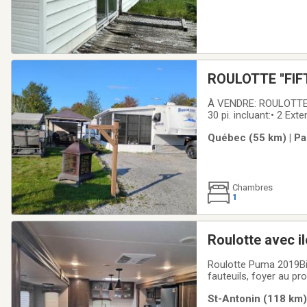
ROULOTTE ''FIFT
Esprit, Ville de
À VENDRE: ROULOTTE ''FIFTH WHELL'', Ann
30 pi. incluant:• 2 Ext
24' x 10' meublée (cha
Québec (55 km) | Pa
sofas (x4),
Chambres
1
Roulotte avec il
Roulotte Puma 2019Bien
fauteuils, foyer au pro
chaises, foyer extéri
St-Antonin (118 km) 
ont changé.