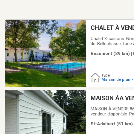
CHALET À VEN
Chalet 3-saisons. Non
de-Bellechasse, face à 
l'électricité. Grande 
Beaumont (39 km) | 
de petites dimensions
Type
Maison de plain-
ow)
MAISON ÀA VEN
MAISON À VENDRE 86 RUE PRINCIPALE, SAINT-ADALBERT 🏠 🏷️ PRIX DEMANDÉ : 60 000 $ 💰 Financement
vendeur disponible .
ATTEND!Belle opportun
St-Adalbert (51 km) 
située au cœur du vill