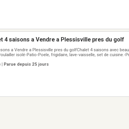
t 4 saisons a Vendre a Plessisville pres du golf
isons a Vendre a Plessisville pres du golfChalet 4 saisons avec be
lailler isolé-Patio-Poele, frigidaire, lave-vaisselle, set de cuisine.-
min)-Pres de la piste cyclable (5 min)MerciSi intéressé, contactez-n
) | Parue depuis 25 jours