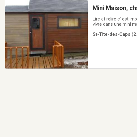
Mini Maison, ch
Lire et relire c' est i
vivre dans une mini maison ca t' intér
mémérages( DOIT ETRE 
St-Tite-des-Caps (23
lits superposés. Peut