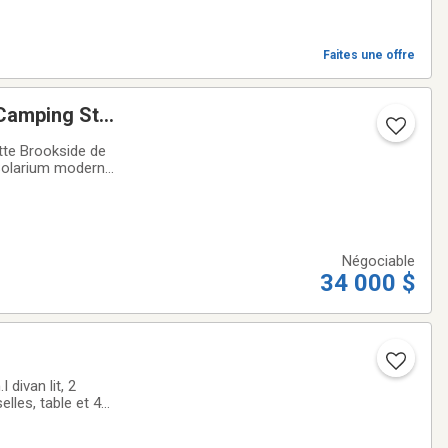
Faites une offre
 Camping St-
• Solarium moderne
les de rangement,
Négociable
34 000 $
divan lit, 2
elles, table et 4
gion.et nos plans