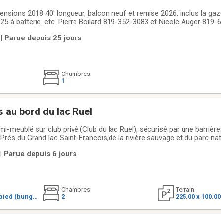
ensions 2018 40' longueur, balcon neuf et remise 2026, inclus la gaz
25 à batterie. etc. Pierre Boilard 819-352-3083 et Nicole Auger 819
 | Parue depuis 25 jours
Chambres
1
s au bord du lac Ruel
-meublé sur club privé.(Club du lac Ruel), sécurisé par une barrière
rès du Grand lac Saint-Francois,de la rivière sauvage et du parc nat
 terre de 35,5 acres(chasse,4 roues,ski de fond,raquette,marche,etc.
| Parue depuis 6 jours
allique
Chambres
Terrain
pied (bungal
2
225.00 x 100.0