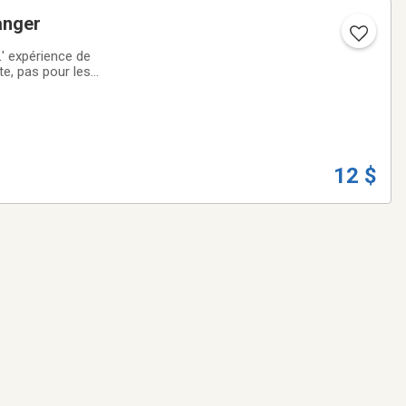
anger
)L' expérience de
Une chambre avec 2
12 $