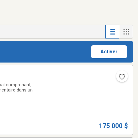
Activer
cipal comprenant,
mentaire dans un
il abondent.
175 000 $