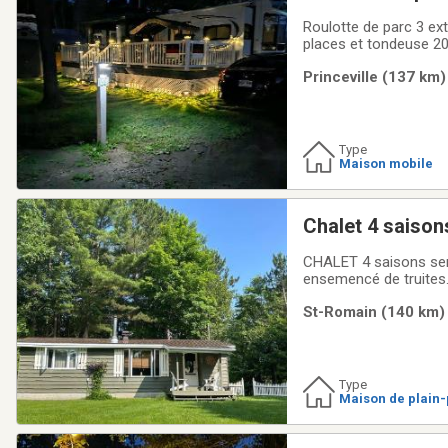
Roulotte de parc 3 ext
places et tondeuse 20
Princeville (137 km)
Type
Maison mobile
Chalet 4 saison
CHALET 4 saisons semi
ensemencé de truites.P
Frontenac.Accès à une
St-Romain (140 km) 
chaleureux,toiture mét
Type
Maison de plain-
ow)