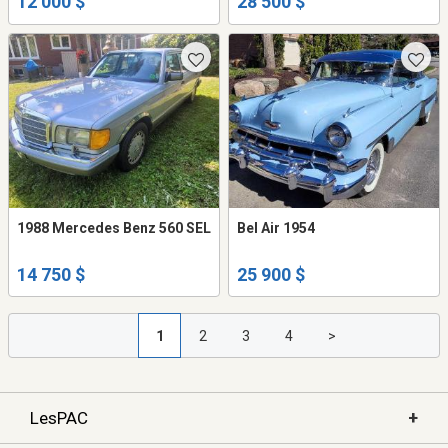
12 000 $
28 500 $
1988 Mercedes Benz 560 SEL
Bel Air 1954
14 750 $
25 900 $
1
2
3
4
>
+
LesPAC