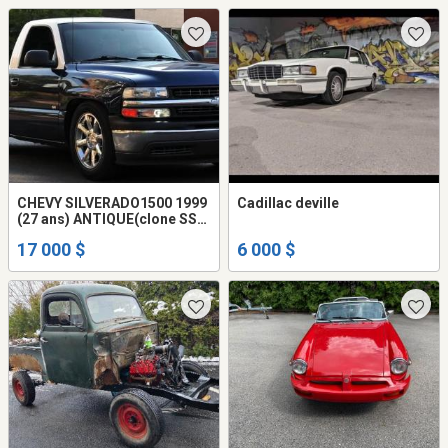
CHEVY SILVERADO1500 1999
Cadillac deville
(27 ans) ANTIQUE(clone SS)
Step Side Short Box MODEL
17 000 $
6 000 $
TRES RARE 2X4 V-8 4.8L A/C
défec ,Automatique disc