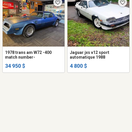
1978 trans am W72 -400
Jaguar jxs v12 sport
match number-
automatique 1988
34 950 $
4 800 $