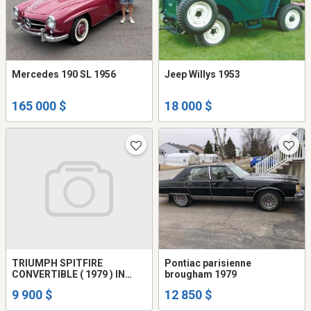
Mercedes 190 SL 1956
Jeep Willys 1953
165 000 $
18 000 $
TRIUMPH SPITFIRE
Pontiac parisienne
CONVERTIBLE ( 1979 ) IN
brougham 1979
EXCELLENT CONDITION
9 900 $
12 850 $