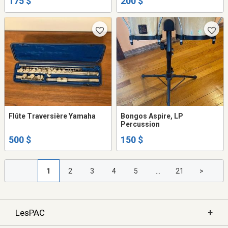
175 $
200 $
Flûte Traversière Yamaha
Bongos Aspire, LP
Percussion
500 $
150 $
1
2
3
4
5
...
21
>
+
LesPAC