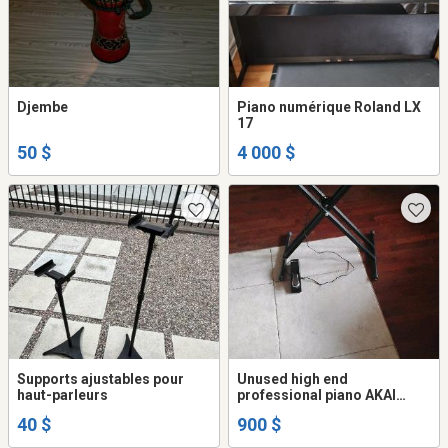
Djembe
Piano numérique Roland LX
17
50 $
4 000 $
Supports ajustables pour
Unused high end
haut-parleurs
professional piano AKAI
keyboard and stand.
40 $
900 $