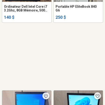
Ordinateur Dell Intel Core i7
Portable HP EliteBook 840
3.2Ghz, 8GB Mémoire, 500GB
G6
Disque dur, écran23 clavier
140 $
250 $
souris WiFi