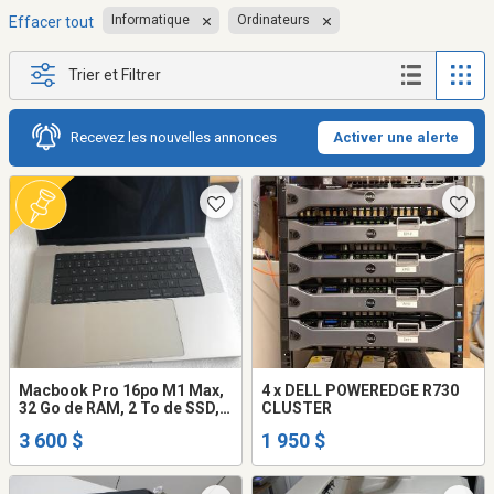
Informatique
Ordinateurs
Effacer tout
Trier et Filtrer
Recevez les nouvelles annonces
Activer une alerte
Macbook Pro 16po M1 Max,
4 x DELL POWEREDGE R730
32 Go de RAM, 2 To de SSD,
CLUSTER
clavier français canadien
3 600 $
1 950 $