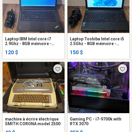
Laptop IBM Intel core i7
Laptop Toshiba Intel core i5
2.9Ghz - 8GB mémoire -
2.5Ghz - 8GB mémoire -
500GB disque dur - caméra
120GB SSD disque dur -
120 $
150 $
caméra
machine à écrire électrique
Gaming PC - i7-9700k with
SMITH CORONA model 2500
RTX 3070