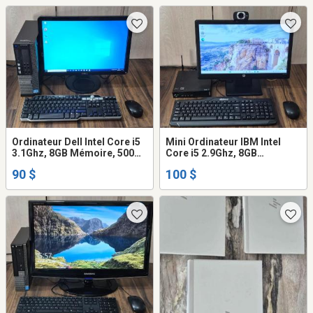
Ordinateur Dell Intel Core i5
Mini Ordinateur IBM Intel
3.1Ghz, 8GB Mémoire, 500GB
Core i5 2.9Ghz, 8GB
Disque dur, écran clavier
mémoire, 120GB SSD
90 $
100 $
souris WiFi
disque, écran clavier,
Caméra WIFI