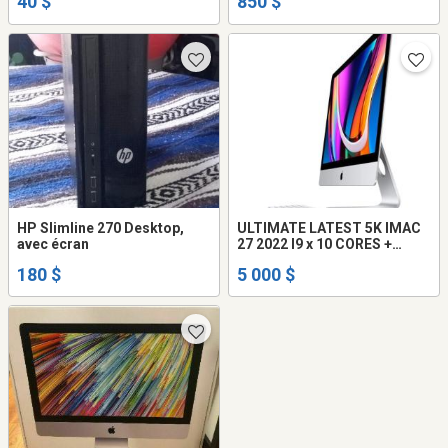
40 $
850 $
HP Slimline 270 Desktop,
ULTIMATE LATEST 5K IMAC
avec écran
27 2022 I9 x 10 CORES +
RADEON PRO 5700 XT 16GB +
180 $
5 000 $
128GB RAM + 8TB FLASH =
MONSTER IMAC (BNIB)