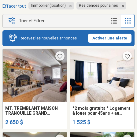
Immobilier (location)
Résidences pour aînés
Effacer tout
Trier et Filtrer
Recevez les nouvelles annonces
Activer une alerte
MT. TREMBLANT MAISON
*2 mois gratuits * Logement
TRANQUILLE GRAND
à louer pour 45ans + au
TERRAIN ACCESS LAC
Viventi laval
2 650 $
1 525 $
TREMBLANT