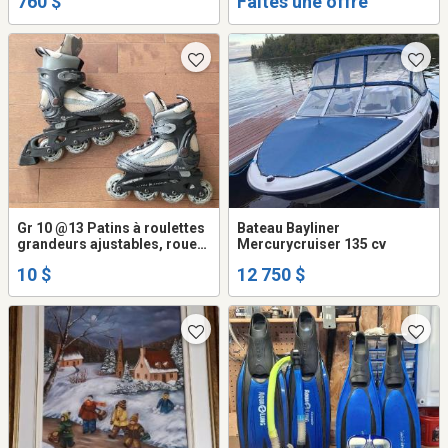
760 $
Faites une offre
Gr 10 @13 Patins à roulettes
Bateau Bayliner
grandeurs ajustables, roues
Mercurycruiser 135 cv
alignées, Transformer Ultra
10 $
12 750 $
Wheel, propre.