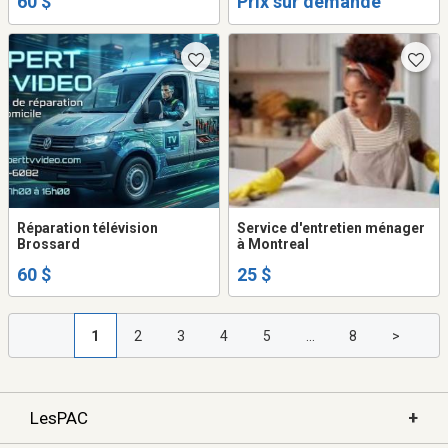
60 $
Prix sur demande
Réparation télévision
Service d'entretien ménager
Brossard
à Montreal
60 $
25 $
1
2
3
4
5
...
8
>
+
LesPAC