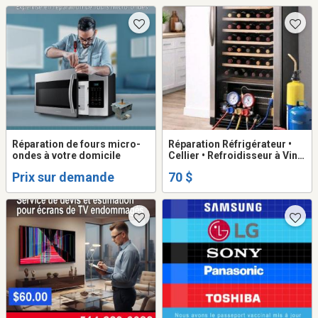
Réparation de fours micro-
Réparation Réfrigérateur •
ondes à votre domicile
Cellier • Refroidisseur à Vin
🔧 Service professionnel de
Prix sur demande
70 $
réparation à domicile. ✔
Réfrigérateurs toutes
marques ✔ Celliers