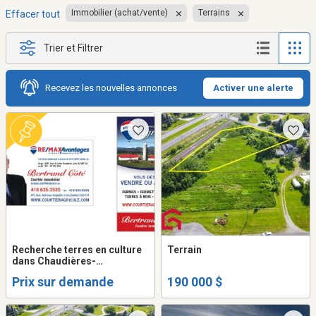
Immobilier (achat/vente)
Terrains
Effacer tout
Trier et Filtrer
Recevez les nouvelles annonces
Activer une alerte
Recherche terres en culture
Terrain
dans Chaudières-
Appalaches pour
Prix sur demande
190 000 $
producteurs agricoles