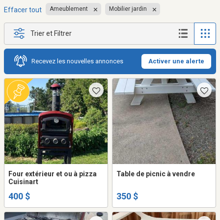
Ameublement
Mobilier jardin
Effacer tout
Trier et Filtrer
Recevez les nouvelles annonces
Activer une alerte
Four extérieur et ou à pizza
Table de picnic à vendre
Cuisinart
400 $
350 $