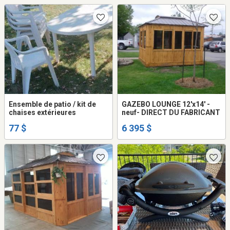
Ensemble de patio / kit de
GAZEBO LOUNGE 12'x14' -
chaises extérieures
neuf- DIRECT DU FABRICANT
77 $
6 395 $