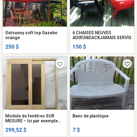
Outsunny soft top Gazebo
6 CHAISES NEUVES
orange
ADIRONDACKJAMAIS SERVIS
250 $
150 $
Module de fenêtres SUR
Banc de plastique
MESURE – Ici par exemple
prix pour 48’’x48’’
299,52 $
7 $