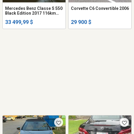
Mercedes Benz Classe S 550
Corvette C6 Convertible 2006
Black Edition 2017 116km
garantie novembre 2028,
33 499,99 $
29 900 $
fully equiped, sun roof moon
roof et plus