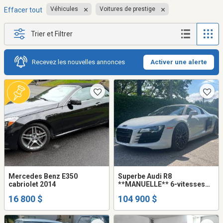
Véhicules
Voitures de prestige
Effacer tout
Trier et Filtrer
Recevez les nouvelles annonces
Activer une alerte
Mercedes Benz E350
Superbe Audi R8
cabriolet 2014
**MANUELLE** 6-vitesses
(gated) 2012 V8 4.2L Coupe
16 800 $
104 900 $