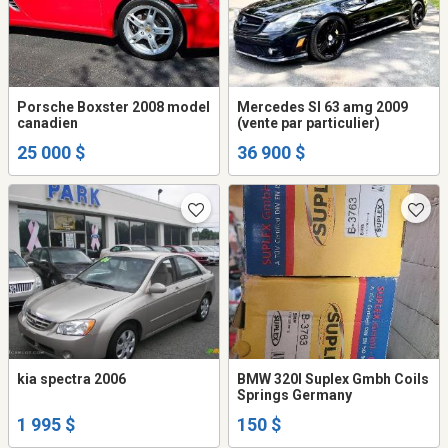
Porsche Boxster 2008 model
Mercedes Sl 63 amg 2009
canadien
(vente par particulier)
25 000 $
36 900 $
kia spectra 2006
BMW 320I Suplex Gmbh Coils
Springs Germany
1 995 $
150 $