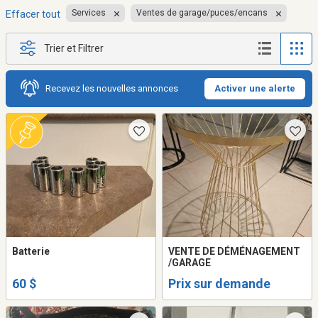
Services
Ventes de garage/puces/encans
Effacer tout
Trier et Filtrer
Recevez les nouvelles annonces
Activer une alerte
Batterie
VENTE DE DÉMÉNAGEMENT
/GARAGE
60 $
Prix sur demande