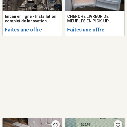
Encan en ligne - Installation
CHERCHE LIVREUR DE
complet de Innovation
MEUBLES EN PICK-UP
Virentia Inc. a Becancour,
(URGENT)
Faites une offre
Faites une offre
Quebec. Termine le 16
septembre de 11h00 a 15h00.