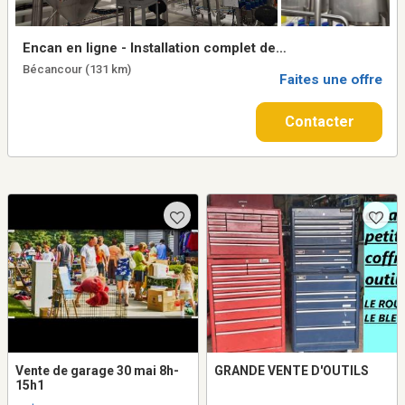
Encan en ligne - Installation complet de
Innovation Virentia Inc. a Becancour,
Bécancour (131 km)
Quebec. Termine le 16 septembre de 11h00
Faites une offre
a 15h00.
Contacter
Vente de garage 30 mai 8h-
GRANDE VENTE D'OUTILS
15h1